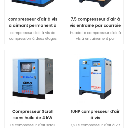
compresseur d'air à vis
7,5 compresseur d'air à
à aimant permanent à
vis entraîné par courroie
deux étages
kw
compresseur d'air à vis de
Huada Le compresseur d'air à
compression à deux étages
vis à entraînement par
réduit le taux de compression
courroie utilise un moteur de
par niveau, réduisant les
refroidissement à air
fuites internes et augmentant
entièrement fermé haute
le rendement volumétrique,
performance, extrêmement
réduit la charge de roulement,
puissant power.IP54 moteur
améliore la durée de vie du
de classe de protection,
host.Two compression à un
protéger la poussière interne,
étage au lieu d'une
classe d'isolation f
compression à un étage, près
grade.Achieve à long terme
de 15% augmentation du
continu sans défaillance
déplacement, peut réaliser un
dans des conditions
15% plus d'économie d'énergie
Compresseur Scroll
10HP compresseur d'air
effet.
sans huile de 4 kW
à vis
Le compresseur d'air scroll
7,5 Le compresseur d'air à vis