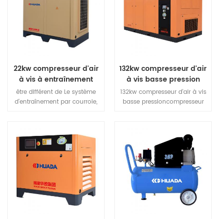
pratique, etc. Le libellé peut
fournir à nos clients un
être sélectionné en fonction
"simple" solution.
de la demande d'air du
travail et différents modèles
peuvent être sélectionnés.
22kw compresseur d'air
132kw compresseur d'air
à vis à entraînement
à vis basse pression
direct
être différent de Le système
132kw compresseur d'air à vis
d'entraînement par courroie,
basse pressioncompresseur
qui est dû à l'usure et au
d'air à vis basse pression
glissement de la courroie,
fonctionne à basse pression,
réduit l'efficacité et augmente
pièces avec une petite force
la consommation d'énergie, le
et une chaleur faible
système d'entraînement direct
charge.Compresseur
Huade est d'assurer un
fonctionner plus stable, fiable,
rendement élevé de la
plus longue 1.Haute extrémité
transmission d'énergie et un
d'air d'origine de fiabilitéLa
débit constant
nouvelle génération de rotor
à vis avec excellent.
performances,