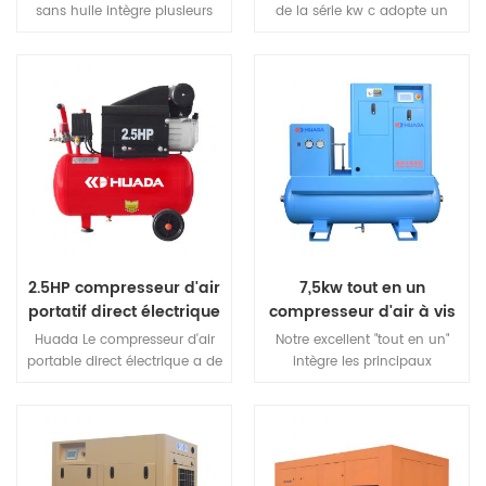
sans huile intègre plusieurs
de la série kw c adopte un
compresseurs intégrés dans 1
entraînement par courroie,
ensembles de boîtier.à
qui présente les
l'utilisation du volume d'air
caractéristiques d'une
par le contrôle libre à
transmission de puissance
plusieurs niveaux des
efficace et d'un entretien
meilleures unités de
facile en remplaçant la
fonctionnement, évitant ainsi
l'opération inutile, pour
réaliser l'économie d'énergie.
2.5HP compresseur d'air
7,5kw tout en un
portatif direct électrique
compresseur d'air à vis
Huada Le compresseur d'air
Notre excellent "tout en un"
portable direct électrique a de
intègre les principaux
nombreux modèles, de
composants des systèmes de
nouveaux styles, une belle
compression d'air tels que les
apparence, une structure
compresseurs à vis, les
compacte, des performances
sécheurs, les filtres de
stables, un mouvement
précision, les réservoirs pour