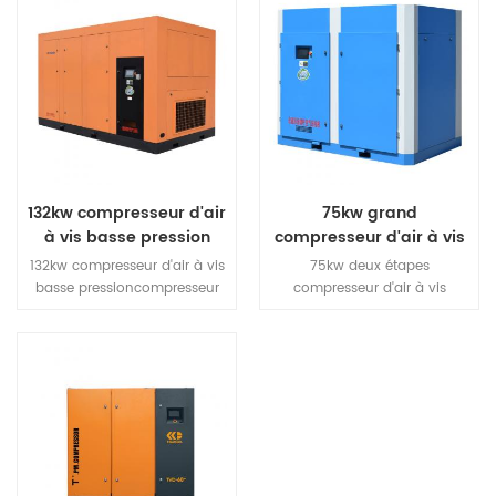
132kw compresseur d'air
75kw grand
à vis basse pression
compresseur d'air à vis
rotatif industriel à deux
132kw compresseur d'air à vis
75kw deux étapes
étages
basse pressioncompresseur
compresseur d'air à vis
d'air à vis basse pression
incorpore Huada près de 30
fonctionne à basse pression,
ans de recherche,
pièces avec une petite force
développement et
et une chaleur faible
technologie de production de
charge.Compresseur
compresseurs à vis, centrés
fonctionner plus stable, fiable,
sur le monde le plus haut
plus longue 1.Haute extrémité
niveau de déplacement, et
d'air d'origine de fiabilitéLa
surpasse la demande du
nouvelle génération de rotor
marché mondial.est le