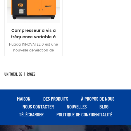
Compresseur à vis à
fréquence variable à
aimant permanent à
Huada INNOVATE2.0 est une
deux étages série
nouvelle génération de
Huada 2.0 45kw
compresseur d'air à vis à
fréquence variable à aimant
permanent professionnel
développé de manière
UN TOTAL DE
1
PAGES
innovante.
MAISON
DES PRODUITS
À PROPOS DE NOUS
NOUS CONTACTER
NOUVELLES
BLOG
TÉLÉCHARGER
POLITIQUE DE CONFIDENTIALITÉ