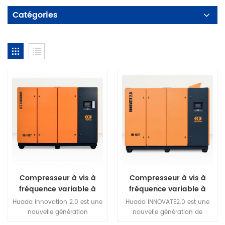
Catégories
Compresseur à vis à
Compresseur à vis à
fréquence variable à
fréquence variable à
aimant permanent à
aimant permanent à
Huada Innovation 2.0 est une
Huada INNOVATE2.0 est une
deux étages série
deux étages série
nouvelle génération
nouvelle génération de
Huada 2.0 de 160 kw
Huada 2.0 de 132 kw
innovante de compresseur
compresseur d'air à vis à