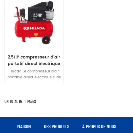
2.5HP compresseur d'air
portatif direct électrique
Huada Le compresseur d'air
portable direct électrique a de
nombreux modèles, de
nouveaux styles, une belle
apparence, une structure
compacte, des performances
UN TOTAL DE
1
PAGES
stables, un mouvement
pratique, etc. Le libellé peut
être sélectionné en fonction
de la demande d'air du
MAISON
DES PRODUITS
À PROPOS DE NOUS
travail et différents modèles