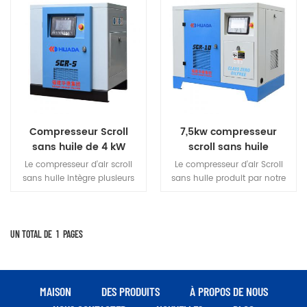
Compresseur Scroll
7,5kw compresseur
sans huile de 4 kW
scroll sans huile
Le compresseur d'air scroll
Le compresseur d'air Scroll
sans huile intègre plusieurs
sans huile produit par notre
compresseurs intégrés dans 1
société a obtenu le ISO 8573-
ensembles de boîtier.à
1 CLASSE-0 certificat de le
l'utilisation du volume d'air
célèbre TUV organisme de
par le contrôle libre à
certification pour assurer la
UN TOTAL DE
1
PAGES
plusieurs niveaux des
sécurité de la production des
meilleures unités de
utilisateurs, réduire les coûts
fonctionnement, évitant ainsi
de maintenance et assurer la
l'opération inutile, pour
tranquillité d'esprit.
MAISON
DES PRODUITS
À PROPOS DE NOUS
réaliser l'économie d'énergie.