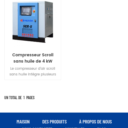
Compresseur Scroll
sans huile de 4 kW
Le compresseur d'air scroll
sans huile intègre plusieurs
compresseurs intégrés dans 1
ensembles de boîtier.à
l'utilisation du volume d'air
par le contrôle libre à
UN TOTAL DE
1
PAGES
plusieurs niveaux des
meilleures unités de
fonctionnement, évitant ainsi
l'opération inutile, pour
MAISON
DES PRODUITS
À PROPOS DE NOUS
réaliser l'économie d'énergie.