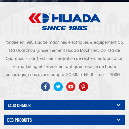
fondée en 1985, Huade machines électriques & équipement Co.
Ltd Quanzhou (anciennement Huada Machinery Co., Ltd de
Quanzhou Fujian) est une intégration de recherche, fabrication
et marketing et service. en tant qu'entreprise de haute
technologie, nous avons adopté ISO9001 / 14001 、 ce 、 ROSH 、
ETL 、 CQC 、 certification de qualité et de sécurité ccc,
certification d'entreprise de haute technologie, etc. que 300
types de compresseurs d'air pour être un expert de l'industrie
TAGS CHAUDS
Notre entreprise a accumulé plus de 30 ans d'expérience de le
moulage de pièces avant tout pour les récipients sous pression,
DES PRODUITS
le moteur électrique, le traitement et le montage de pièces de