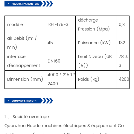
décharge
modèle
LGL-175-3
0,3
Pression (Mpa)
air Débit (m³ /
45
Puissance (kW)
132
min)
interface
bruit Niveau (dB
78 ±
DN160
d'échappement
(A))
3
4000 * 2150 *
Dimension (mm)
Poids (kg)
4200
2400
1 、 Société avantage
Quanzhou Huade machines électriques & équipement Co.,