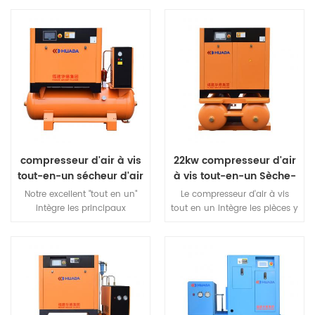
compresseur d'air à vis
22kw compresseur d'air
tout-en-un sécheur d'air
à vis tout-en-un Sèche-
Et réservoir d'air Pour
linge
Notre excellent "tout en un"
Le compresseur d'air à vis
machine à découper au
intègre les principaux
tout en un intègre les pièces y
laser
composants des systèmes de
compris compresseur à vis,
compression d'air tels que les
lyophilisateur, filtre fin et
compresseurs à vis, les
réservoir d'air. Le compresseur
sécheurs, les filtres de
d'air à vis tout-en-un intègre
précision, les réservoirs pour
une machine à vis, un
fournir à nos clients un
réservoir de stockage d'air, un
"simple" solution. facile à
sécheur de type congélation