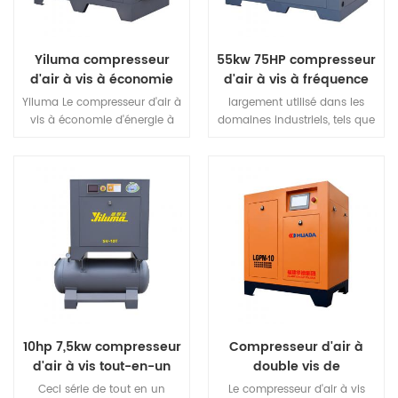
continu sans défaillance
dans des conditions
Yiluma compresseur
55kw 75HP compresseur
d'air à vis à économie
d'air à vis à fréquence
d'énergie à un étage
variable à aimant
Yiluma Le compresseur d'air à
largement utilisé dans les
permanent
vis à économie d'énergie à
domaines industriels, tels que
un étage adopte une
divers outils pneumatiques, le
structure de dissipation
contrôle des instruments,
thermique avec un volume
l'impression, le papier, la
d'air élevé.La machine est
pétrochimie, l'électronique, la
facile à installer, facile à
fabrication automobile, la
utiliser et a une longue durée
fabrication de pneus en
de vie
caoutchouc, les machines à
bois, le traitement du riz, la
fabrication de meubles, le
traitement des vêtements, la
production d'azote et la
séparation de l'air, etc.
10hp 7,5kw compresseur
Compresseur d'air à
d'air à vis tout-en-un
double vis de
180L réservoir d'air
lubrification à l'eau
Ceci série de tout en un
Le compresseur d'air à vis