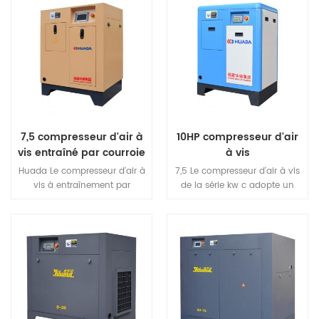
7,5 compresseur d'air à
10HP compresseur d'air
vis entraîné par courroie
à vis
kw
Huada Le compresseur d'air à
7,5 Le compresseur d'air à vis
vis à entraînement par
de la série kw c adopte un
courroie utilise un moteur de
entraînement par courroie,
refroidissement à air
qui présente les
entièrement fermé haute
caractéristiques d'une
performance, extrêmement
transmission de puissance
puissant power.IP54 moteur
efficace et d'un entretien
de classe de protection,
facile en remplaçant la
protéger la poussière interne,
classe d'isolation f
grade.Achieve à long terme