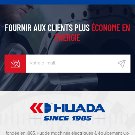
de la gestion IoT AirLink, elle
la fabrication lourde, de
garantit une alimentation en
l’énergie et du textile.
air stable pour les lignes de
production continues.
FOURNIR AUX CLIENTS PLUS
ÉCONOME EN
ÉNERGIE
fondée en 1985, Huade machines électriques & équipement Co.