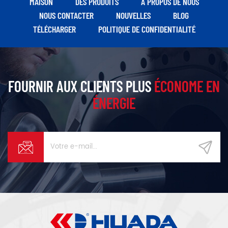
MAISON
DES PRODUITS
À PROPOS DE NOUS
compression à un étage, près
NOUS CONTACTER
NOUVELLES
BLOG
de 15% augmentation du
TÉLÉCHARGER
POLITIQUE DE CONFIDENTIALITÉ
déplacement, peut réaliser un
15% plus d'économie d'énergie
effet.
FOURNIR AUX CLIENTS PLUS
ÉCONOME EN
ÉNERGIE