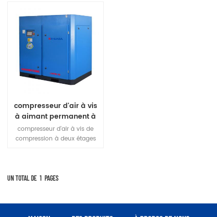
compresseur d'air à vis
à aimant permanent à
deux étages
compresseur d'air à vis de
compression à deux étages
réduit le taux de compression
par niveau, réduisant les
fuites internes et augmentant
le rendement volumétrique,
UN TOTAL DE
1
PAGES
réduit la charge de roulement,
améliore la durée de vie du
host.Two compression à un
étage au lieu d'une