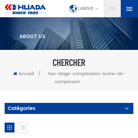
LANGUE
CHERCHER
Accueil
/
two-stage-compression-screw-air-
compressor
Catégories