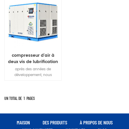
compresseur d'air à
deux vis de lubrification
par eau
après des années de
développement, nous
sommes fiers de présenter le
compresseur à vis le plus
innovant et le plus précieux
"GP Série" avec de l'eau
UN TOTAL DE
1
PAGES
comme lubrifiant rotor, et
mettent en avant les
nombreux avantages de nos
produits
MAISON
DES PRODUITS
À PROPOS DE NOUS