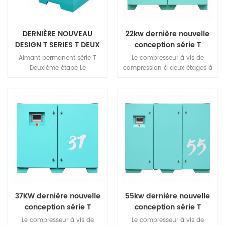
DERNIÈRE NOUVEAU
22kw dernière nouvelle
DESIGN T SERIES T DEUX
conception série T
STACE Compression VSD
compresseur d'air à vis
Aimant permanent série T
Le compresseur à vis de
Compresseur d'air à vis
Vsd à compression à
Deuxième étape Le
compression à deux étages à
deux étages
compresseur de vis de
aimant permanent de la série
compression adopte un
T adopte un nouveau type de
nouveau type de deux étapes
moteur principal à vis à deux
Moteur principal à vis, qui
étages, qui contient deux
contient deux unités de
unités de compression
compression indépendantes,
indépendantes, optimise la
optimise la structure interne
structure interne du rotor et
du rotor et haut rendement
une compression à deux
deux étapes La compression
étages à haut rendement
fournit le World's le plus haut
offre le plus haut niveau de
niveau de Déplacement.
compression au monde.
déplacement.
37KW dernière nouvelle
55kw dernière nouvelle
conception série T
conception série T
compresseur d'air à vis
compresseur d'air à vis
Le compresseur à vis de
Le compresseur à vis de