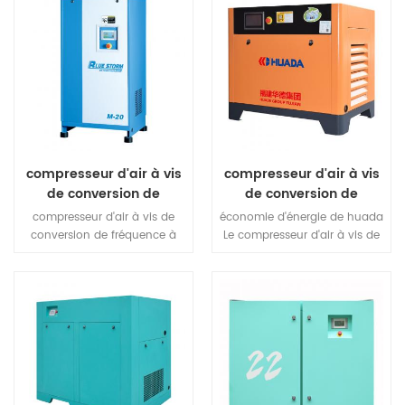
compresseur d'air à vis
compresseur d'air à vis
de conversion de
de conversion de
fréquence à aimant
fréquence magnétique
compresseur d'air à vis de
économie d'énergie de huada
permanent série blue
permanent moyenne
conversion de fréquence à
Le compresseur d'air à vis de
storm
pression
aimant permanent série blue
conversion de fréquence à
storm grâce à la technologie
aimant permanent à
de réglage automatique de la
moyenne pression peut
vitesse du moteur, suivi du
atteindre 35%.
flux d'air nouveau IPM moteur,
peut économiser de l'énergie
jusqu'à 50%. le coût du cycle
de vie peut économiser en
moyenne 37%.