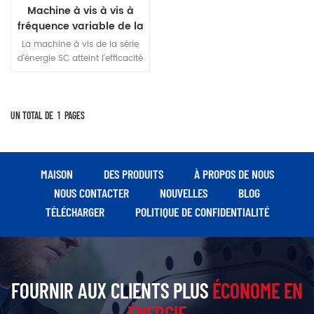
Machine à vis à vis à
fréquence variable de la
série SC 75 kW SC.
La machine à vis de la série
d'énergie SC atteint l'efficacité
énergétique de premier
niveau, avec une fiabilité
inhérente, une économie
d'énergie et un silence en
UN TOTAL DE
1
PAGES
fonctionnement La
conception globale est simple
et peut s'adapter à divers
environnements de travail,
MAISON
DES PRODUITS
À PROPOS DE NOUS
répondant aux besoins en
NOUS CONTACTER
NOUVELLES
BLOG
gaz de diverses industries.
TÉLÉCHARGER
POLITIQUE DE CONFIDENTIALITÉ
FOURNIR AUX CLIENTS PLUS
ÉCONOME EN
ÉNERGIE