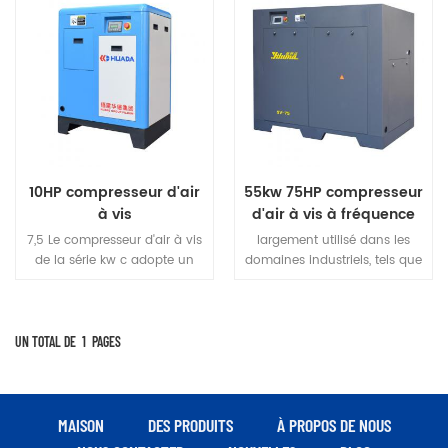
10HP compresseur d'air
55kw 75HP compresseur
à vis
d'air à vis à fréquence
variable à aimant
7,5 Le compresseur d'air à vis
largement utilisé dans les
permanent
de la série kw c adopte un
domaines industriels, tels que
entraînement par courroie,
divers outils pneumatiques, le
qui présente les
contrôle des instruments,
caractéristiques d'une
l'impression, le papier, la
transmission de puissance
pétrochimie, l'électronique, la
UN TOTAL DE
1
PAGES
efficace et d'un entretien
fabrication automobile, la
facile en remplaçant la
fabrication de pneus en
caoutchouc, les machines à
bois, le traitement du riz, la
MAISON
DES PRODUITS
À PROPOS DE NOUS
fabrication de meubles, le