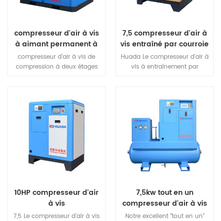
compresseur d'air à vis
7,5 compresseur d'air à
à aimant permanent à
vis entraîné par courroie
deux étages
kw
compresseur d'air à vis de
Huada Le compresseur d'air à
compression à deux étages
vis à entraînement par
réduit le taux de compression
courroie utilise un moteur de
par niveau, réduisant les
refroidissement à air
fuites internes et augmentant
entièrement fermé haute
le rendement volumétrique,
performance, extrêmement
réduit la charge de roulement,
puissant power.IP54 moteur
améliore la durée de vie du
de classe de protection,
host.Two compression à un
protéger la poussière interne,
étage au lieu d'une
classe d'isolation f
compression à un étage, près
grade.Achieve à long terme
de 15% augmentation du
continu sans défaillance
déplacement, peut réaliser un
dans des conditions
15% plus d'économie d'énergie
10HP compresseur d'air
7,5kw tout en un
effet.
à vis
compresseur d'air à vis
7,5 Le compresseur d'air à vis
Notre excellent "tout en un"