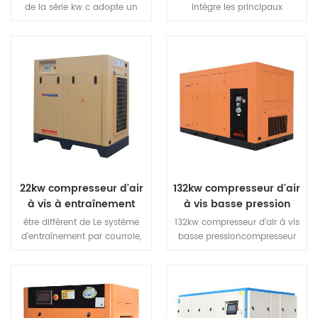
de la série kw c adopte un
intègre les principaux
entraînement par courroie,
composants des systèmes de
qui présente les
compression d'air tels que les
caractéristiques d'une
compresseurs à vis, les
transmission de puissance
sécheurs, les filtres de
efficace et d'un entretien
précision, les réservoirs pour
facile en remplaçant la
fournir à nos clients un
"simple" solution.
22kw compresseur d'air
132kw compresseur d'air
à vis à entraînement
à vis basse pression
direct
être différent de Le système
132kw compresseur d'air à vis
d'entraînement par courroie,
basse pressioncompresseur
qui est dû à l'usure et au
d'air à vis basse pression
glissement de la courroie,
fonctionne à basse pression,
réduit l'efficacité et augmente
pièces avec une petite force
la consommation d'énergie, le
et une chaleur faible
système d'entraînement direct
charge.Compresseur