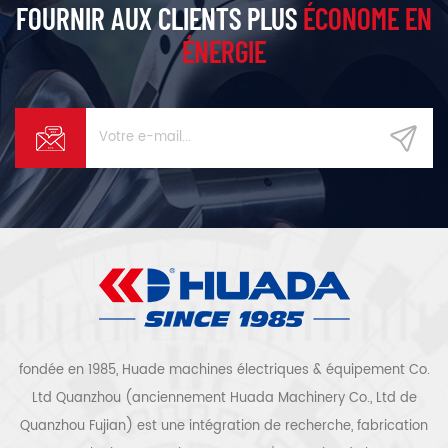
utilisateurs d'économiser
FOURNIR AUX CLIENTS PLUS
ÉCONOME EN
environ 40 % d'électricité tout
ÉNERGIE
en conservant le rendement
initial.
fondée en 1985, Huade machines électriques & équipement Co.
Ltd Quanzhou (anciennement Huada Machinery Co., Ltd de
Quanzhou Fujian) est une intégration de recherche, fabrication