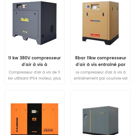
11 kw 380V compresseur
8bar 11kw compresseur
d'air à vis à
d'air à vis entraîné par
entraînement direct
courroie
Compresseur d'air à vis de 11
Le compresseur d'air à vis à
kw utilisant IP54 moteur, plus
entraînement par courroie est
sûr, plus efficace, plus
d'apparence exquise, de
économe en énergie. Le
structure compacte et de
compresseur d'air à vis
faible encombrement.
adopte une structure de
dissipation thermique à
volume élevé de vent, ce qui
prolonge considérablement la
durée de vie de la machine.