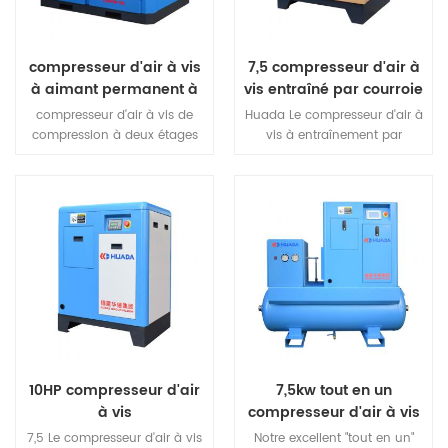
compresseur d'air à vis
7,5 compresseur d'air à
à aimant permanent à
vis entraîné par courroie
deux étages
kw
compresseur d'air à vis de
Huada Le compresseur d'air à
compression à deux étages
vis à entraînement par
réduit le taux de compression
courroie utilise un moteur de
par niveau, réduisant les
refroidissement à air
fuites internes et augmentant
entièrement fermé haute
le rendement volumétrique,
performance, extrêmement
réduit la charge de roulement,
puissant power.IP54 moteur
améliore la durée de vie du
de classe de protection,
host.Two compression à un
protéger la poussière interne,
étage au lieu d'une
classe d'isolation f
compression à un étage, près
grade.Achieve à long terme
de 15% augmentation du
continu sans défaillance
déplacement, peut réaliser un
dans des conditions
15% plus d'économie d'énergie
10HP compresseur d'air
7,5kw tout en un
effet.
à vis
compresseur d'air à vis
7,5 Le compresseur d'air à vis
Notre excellent "tout en un"