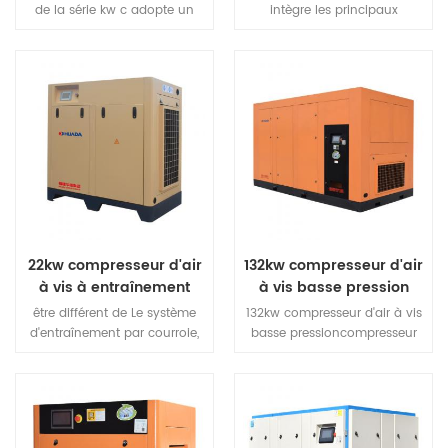
de la série kw c adopte un
intègre les principaux
entraînement par courroie,
composants des systèmes de
qui présente les
compression d'air tels que les
caractéristiques d'une
compresseurs à vis, les
transmission de puissance
sécheurs, les filtres de
efficace et d'un entretien
précision, les réservoirs pour
facile en remplaçant la
fournir à nos clients un
"simple" solution.
22kw compresseur d'air
132kw compresseur d'air
à vis à entraînement
à vis basse pression
direct
être différent de Le système
132kw compresseur d'air à vis
d'entraînement par courroie,
basse pressioncompresseur
qui est dû à l'usure et au
d'air à vis basse pression
glissement de la courroie,
fonctionne à basse pression,
réduit l'efficacité et augmente
pièces avec une petite force
la consommation d'énergie, le
et une chaleur faible
système d'entraînement direct
charge.Compresseur