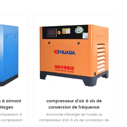
s à aimant
compresseur d'air à vis de
étages
conversion de fréquence
magnétique permanent moyenne
compression à
économie d'énergie de huada Le
pression
e compression
compresseur d'air à vis de conversion de
es internes et
fréquence à aimant permanent à moyenne