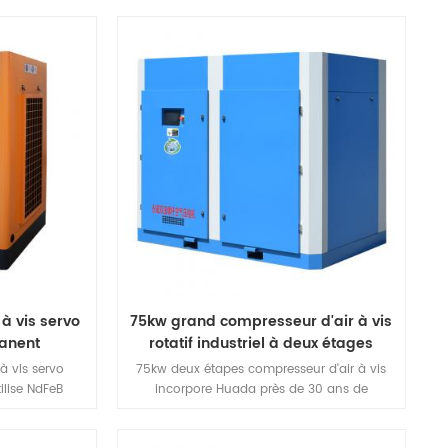
olumétrique,
pression peut atteindre 35%.
t, améliore la
mpression à un
on à un étage,
 déplacement,
 d'économie
à vis servo
75kw grand compresseur d'air à vis
anent
rotatif industriel à deux étages
à vis servo
75kw deux étapes compresseur d'air à vis
lise NdFeB
incorpore Huada près de 30 ans de
magnétique,
recherche, développement et technologie de
gnétique et
production de compresseurs à vis, centrés