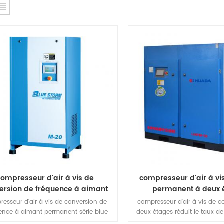
compresseur d'air à vis de
compresseur d'air à vi
ersion de fréquence à aimant
permanent à deux 
ermanent série blue storm
esseur d'air à vis de conversion de
compresseur d'air à vis de 
ence à aimant permanent série blue
deux étages réduit le taux d
m grâce à la technologie de réglage
par niveau, réduisant les fuit