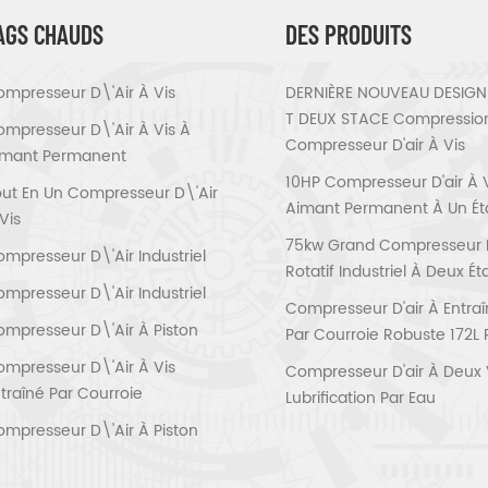
7,6-5,8 Puissance (kW) 37 Lub
AGS CHAUDS
DES PRODUITS
façon de conduire entraîne
refroidissement refroidis
airdécharge Température (
mpresseur D\'air À Vis
DERNIÈRE NOUVEAU DESIGN 
température ± 15 ℃ bruit Ni
T DEUX STACE Compressio
68 ± 3 méthode d'entraînem
mpresseur D\'air À Vis À
de la conversion de fréquence É
Compresseur D'air À Vis
imant Permanent
Hz) 380V / 50Hz Dimension
10HP Compresseur D'air À 
1000 * 1580 Poids (kg) 800 t
ut En Un Compresseur D\'air
Aimant Permanent À Un É
d'air Diamètre (pouces / mm) G
Vis
Société avantage Quanz
75kw Grand Compresseur D'
machines électriques & équip
mpresseur D\'air Industriel
Rotatif Industriel À Deux É
Fujian prc (anciennement Qua
mpresseur D\'air Industriel
Fujian province Huada Machin
Compresseur D'air À Entra
est situé dans la ville de la
mpresseur D\'air À Piston
Par Courroie Robuste 172L 
Quanzhou.Our société est l'un
professionnels de compresseur
mpresseur D\'air À Vis
Compresseur D'air À Deux 
plus grand domestique et l'éq
traîné Par Courroie
Lubrification Par Eau
plus avancé actuellement.Et n
est une entreprise innovant
mpresseur D\'air À Piston
technologie entreprise.Nous s
le développement, la conce