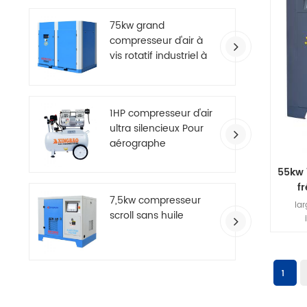
fonct
fa
75kw grand
compresseur d'air à
vis rotatif industriel à
deux étages
1HP compresseur d'air
ultra silencieux Pour
aérographe
55kw 
f
7,5kw compresseur
la
scroll sans huile
pneuma
l'i
l'élec
fabr
1
mach
fabri