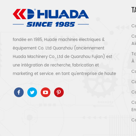
T
Co
Co
fondée en 1985, Huade machines électriques &
A
équipement Co. Ltd Quanzhou (anciennement
To
Huada Machinery Co., Ltd de Quanzhou Fujian) est
À 
une intégration de recherche, fabrication et
Co
marketing et service. en tant qu'entreprise de haute
Co
technologie, nous avons adopté ISO9001 / 14001 、
ce 、 ROSH 、 ETL 、 CQC 、 certification de qualité
Co
et de sécurité ccc, certification d'entreprise de
Co
haute technologie, etc. que 300 types de
En
compresseurs d'air pour être un expert de l'industrie
Co
Notre entreprise a accumulé plus de 30 ans
d'expérience de le moulage de pièces avant tout