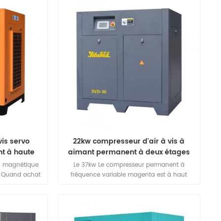
magnétique,
sur le monde le plus haut niveau de
 Le moteur à
déplacement, et surpasse la demande du
te taille, un
marché mondial.est le compresseur d'air le
levé, un bon
plus performant et de la plus haute qualité.
d'avantages.
vis servo
22kw compresseur d'air à vis à
t à haute
aimant permanent à deux étages
vo magnétique
Le 37kw Le compresseur permanent à
é Quand achat
fréquence variable magenta est à haut
ns traditionnel
rendement économiser de l'énergie
en), Seulement
machine.It est conçu dans le FEM analyse de
 le coût de la
résistance pour assurer la stabilité et la
de 75% .HUADA
fiabilité de chaque partie, et pour réaliser un