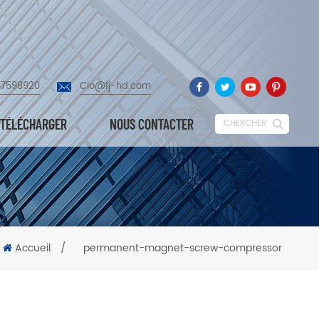
87598920
Cio@fj-hd.com
TÉLÉCHARGER
NOUS CONTACTER
CHERCHER
Accueil
/
permanent-magnet-screw-compressor