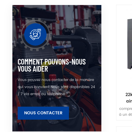
automa
du f
économ
du
COMMENT POUVONS-NOUS
VOUS AIDER
Vous pouvez nous contacter de la manière
qui vous convient Nous sont disponibles 24
/ 7 via email ou téléphone.
22
ai
compre
NOUS CONTACTER
à un é
acier
magn