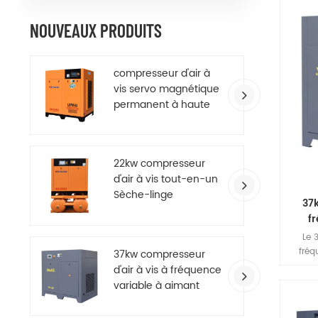
magné
moteu
NOUVEAUX PRODUITS
taille,
bon c
compresseur d'air à
vis servo magnétique
permanent à haute
efficacité
22kw compresseur
d'air à vis tout-en-un
Sèche-linge
37
f
per
Le 
fréq
37kw compresseur
re
d'air à vis à fréquence
machine
variable à aimant
rési
permanent à
fiabili
économie d'énergie