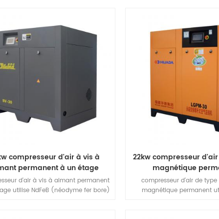
tique de la vitesse du moteur, suivi
augmentant le rendement v
lux d'air nouveau IPM moteur, peut
réduit la charge de roulemen
iser de l'énergie jusqu'à 50%. le coût
durée de vie du host.Two co
 cycle de vie peut économiser en
étage au lieu d'une compressi
moyenne 37%.
près de 15% augmentation du
peut réaliser un 15% plus
d'énergie effet.
kw compresseur d'air à vis à
22kw compresseur d'air 
mant permanent à un étage
magnétique perm
sseur d'air à vis à aimant permanent
compresseur d'air de type 
tage utilise NdFeB (néodyme fer bore)
magnétique permanent uti
 magnétique, produit à haute énergie
(néodyme fer bore) acier 
étique et coercivité de NdFeB acier
produit à haute énergie ma