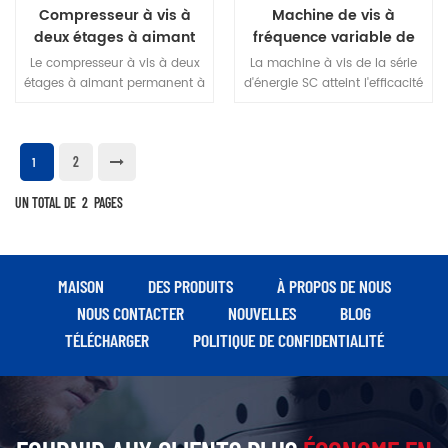
Compresseur à vis à
Machine de vis à
deux étages à aimant
fréquence variable de
permanent série Huada
22 kW SC Série SC
Le compresseur à vis à deux
La machine à vis de la série
AD 132kw, fréquence
étages à aimant permanent à
d'énergie SC atteint l'efficacité
variable
fréquence variable de la série
énergétique de premier
Huada AD adopte une
niveau, avec une fiabilité
conception de moteur
inhérente, une économie
2
spéciale haute performance,
d'énergie et un silence en
1
qui présente les
fonctionnement La
UN TOTAL DE
caractéristiques d'une petite
2
PAGES
conception globale est simple
inertie de rotation du moteur,
et peut s'adapter à divers
d'une large fréquence de
environnements de travail,
fonctionnement, de hautes
répondant aux besoins en
performances et d'une longue
gaz de diverses industries.
MAISON
DES PRODUITS
À PROPOS DE NOUS
durée de vie.
NOUS CONTACTER
NOUVELLES
BLOG
TÉLÉCHARGER
POLITIQUE DE CONFIDENTIALITÉ