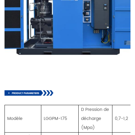
D
Pression de
Modèle
LGGPM-175
décharge
0,7-1,2
(Mpa)