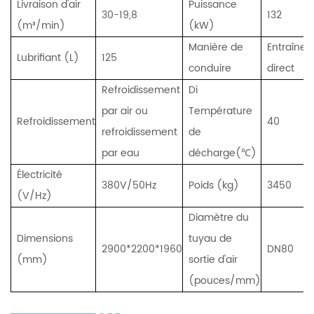
Livraison d'air
Puissance
30-19,8
132
(m³/min)
(kW)
Manière de
Entraîne
Lubrifiant (L)
125
conduire
direct
Refroidissement
Di
par air ou
Température
Refroidissement
40
refroidissement
de
par eau
décharge(℃)
Électricité
380V/50Hz
Poids (kg)
3450
(V/Hz)
Diamètre du
Dimensions
tuyau de
2900*2200*1960
DN80
(mm)
sortie d'air
(pouces/mm)