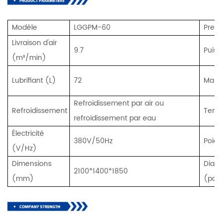
Modèle
LGGPM-60
Pres
Livraison d'air
9.7
Puis
(m³/min)
Lubrifiant (L)
72
Mani
Refroidissement par air ou
Refroidissement
Temp
refroidissement par eau
Électricité
380V/50Hz
Poids
(V/Hz)
Dimensions
Diamè
2100*1400*1850
(mm)
(po