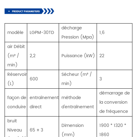
décharge
modèle
LGPM-30TD
1,6
Pression (Mpa)
air Débit
(m³ /
2,2
Puissance (kW)
22
min)
Réservoir
Sécheur (m³ /
600
3
(L)
min)
démarrage de
façon de
entraînement
méthode
la conversion
conduire
direct
d'entraînement
de fréquence
bruit
Dimension
1900 * 1320 *
Niveau
65 ± 3
(mm)
1860