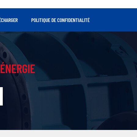
ue étage, à la
textile et la transformation alimentaire.
rotor et les
 diamètre et
ÉCHARGER
POLITIQUE DE CONFIDENTIALITÉ
ÉNERGIE