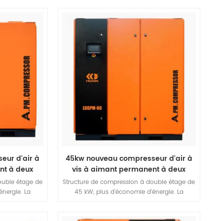
 haute qualité
production de compresseurs à vis de Huada,
résistant à la
centrés sur le plus haut niveau de
températures
déplacement au monde, et dépasse la
ion, résistance
demande du marché mondial. C'est le
rée de vie.
compresseur d'air le plus performant et de la
plus haute qualité.
ur d'air à
45kw nouveau compresseur d'air à
nt à deux
vis à aimant permanent à deux
étages
ouble étage de
Structure de compression à double étage de
énergie. La
45 kW, plus d'économie d'énergie. La
n et à haute
machine à vis à compression et à haute
e rapport de
efficacité présente un faible rapport de