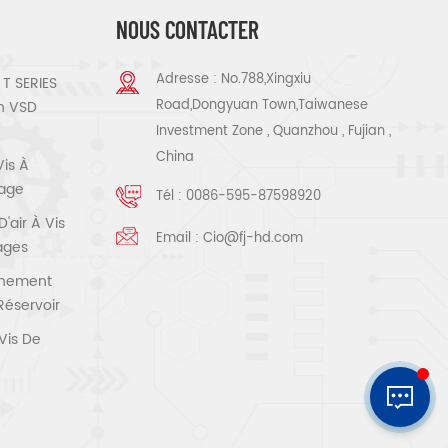
NOUS CONTACTER
Adresse : No.788,Xingxiu
T SERIES
Road,Dongyuan Town,Taiwanese
n VSD
Investment Zone , Quanzhou , Fujian ,
China
Vis À
tage
Tél :
0086-595-87598920
air À Vis
Email :
Cio@fj-hd.com
tages
înement
Réservoir
Vis De