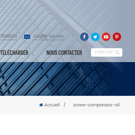
87598920
Cio@fj-hd.com
TÉLÉCHARGER
NOUS CONTACTER
CHERCHER
Accueil
/
screw-compressor-oil