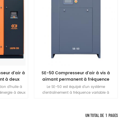
plus fiable et
également un fonctionnement plus fiable et
ce au faible
plus économe en énergie grâce au faible
ue étage, à la
taux de compression de chaque étage, à la
rotor et les
faible force exercée sur le rotor et les
 diamètre et
roulements, au grand rotor. diamètre et
faible vitesse.
eur d'air à
SE-50 Compresseur d'air à vis à
nt à deux
aimant permanent à fréquence
variable
ion d'huile à
Le SE-50 est équipé d’un système
énergie à deux
d’entraînement à fréquence variable à
e unique. Il
aimant permanent de 37 kW, fournissant
 les avantages
une sortie stable de 5.0 m³/min à 0.8 MPa ; il
 à injection
équilibre l’efficacité énergétique et la fiabilité,
UN TOTAL DE
1
PAGES
is présente
ce qui le rend adapté aux scénarios
plus fiable et
d’application de gaz à usage moyen tels
ce au faible
que la fabrication mécanique, le traitement