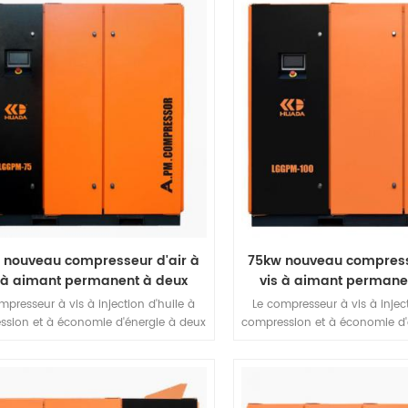
ion, un plus grand degré de fuite de
pression, un plus grand degr
 inférieur pour améliorer l'efficacité
volume inférieur pour améliore
étique. Vitesse de vis inférieure à la
énergétique. Vitesse de vis i
e ordinaire et utilisation de plusieurs
vitesse ordinaire et utilisatio
s d'amortissement, de sorte que l'unité
ressorts d'amortissement, de so
ait une plus grande stabilité.
ait une plus grande sta
 nouveau compresseur d'air à
75kw nouveau compress
 à aimant permanent à deux
vis à aimant permane
étages
étages
mpresseur à vis à injection d'huile à
Le compresseur à vis à inject
ssion et à économie d'énergie à deux
compression et à économie d'
es a une conception hôte unique. Il
étages a une conception hôt
te non seulement tous les avantages
présente non seulement tous
 compresseur d'air à vis à injection
d'un compresseur d'air à vis
uile à un seul étage, mais présente
d'huile à un seul étage, ma