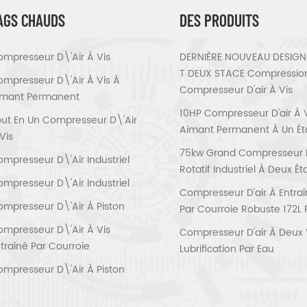
AGS CHAUDS
DES PRODUITS
mpresseur D\'air À Vis
DERNIÈRE NOUVEAU DESIGN 
T DEUX STACE Compressio
mpresseur D\'air À Vis À
Compresseur D'air À Vis
imant Permanent
10HP Compresseur D'air À 
ut En Un Compresseur D\'air
Aimant Permanent À Un É
Vis
75kw Grand Compresseur D'
mpresseur D\'air Industriel
Rotatif Industriel À Deux É
mpresseur D\'air Industriel
Compresseur D'air À Entra
mpresseur D\'air À Piston
Par Courroie Robuste 172L 
mpresseur D\'air À Vis
Compresseur D'air À Deux 
traîné Par Courroie
Lubrification Par Eau
mpresseur D\'air À Piston