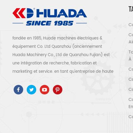
T
Co
Co
fondée en 1985, Huade machines électriques &
A
équipement Co. Ltd Quanzhou (anciennement
To
Huada Machinery Co., Ltd de Quanzhou Fujian) est
À 
une intégration de recherche, fabrication et
Co
marketing et service. en tant qu'entreprise de haute
Co
technologie, nous avons adopté ISO9001 / 14001 、
ce 、 ROSH 、 ETL 、 CQC 、 certification de qualité
Co
et de sécurité ccc, certification d'entreprise de
Co
haute technologie, etc. que 300 types de
En
compresseurs d'air pour être un expert de l'industrie
Co
Notre entreprise a accumulé plus de 30 ans
d'expérience de le moulage de pièces avant tout