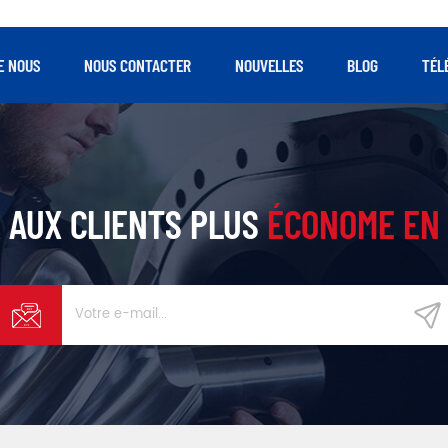
e compression de chaque étage, à la
taux de compression de chaq
ble force exercée sur le rotor et les
faible force exercée sur le 
ements, au grand rotor. diamètre et
roulements, au grand rotor.
E NOUS
NOUS CONTACTER
NOUVELLES
BLOG
TÉL
faible vitesse.
faible vitesse.
 AUX CLIENTS PLUS
ÉCONOME EN 