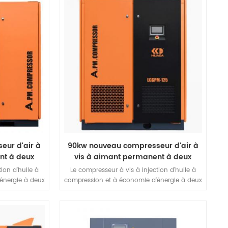
é de fuite de
pression, un plus grand degré de fuite de
r l'efficacité
volume inférieur pour améliorer l'efficacité
nférieure à la
énergétique. Vitesse de vis inférieure à la
n de plusieurs
vitesse ordinaire et utilisation de plusieurs
rte que l'unité
ressorts d'amortissement, de sorte que l'unité
bilité.
ait une plus grande stabilité.
eur d'air à
90kw nouveau compresseur d'air à
nt à deux
vis à aimant permanent à deux
étages
ion d'huile à
Le compresseur à vis à injection d'huile à
énergie à deux
compression et à économie d'énergie à deux
e unique. Il
étages a une conception hôte unique. Il
 les avantages
présente non seulement tous les avantages
 à injection
d'un compresseur d'air à vis à injection
is présente
d'huile à un seul étage, mais présente