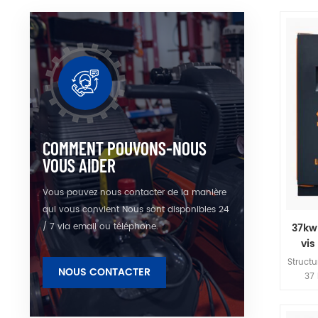
Série" 
mette
COMMENT POUVONS-NOUS
VOUS AIDER
Vous pouvez nous contacter de la manière
qui vous convient Nous sont disponibles 24
/ 7 via email ou téléphone.
37kw
vis
Struct
NOUS CONTACTER
37 
mach
effi