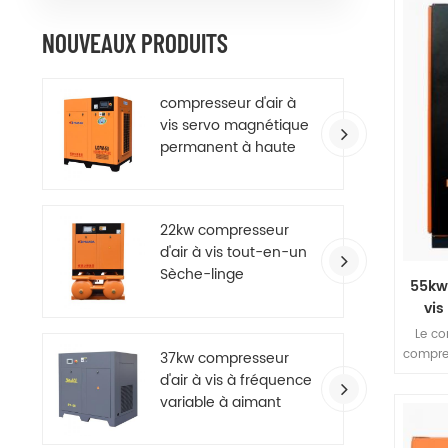
press
volume
NOUVEAUX PRODUITS
énerg
vitess
ressort
compresseur d'air à
vis servo magnétique
permanent à haute
efficacité
22kw compresseur
d'air à vis tout-en-un
Sèche-linge
55kw
vis
Le co
compre
37kw compresseur
étag
d'air à vis à fréquence
présen
variable à aimant
d'un
permanent à
d'h
économie d'énergie