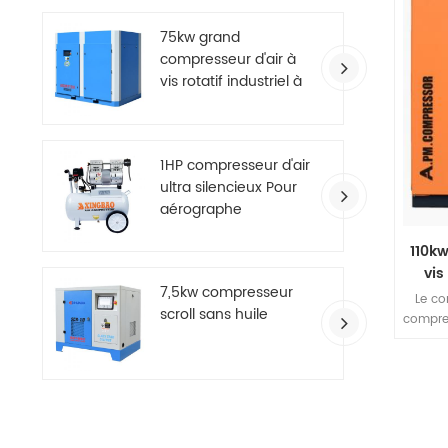
égalem
plus 
75kw grand
taux d
compresseur d'air à
fai
vis rotatif industriel à
roul
deux étages
1HP compresseur d'air
ultra silencieux Pour
aérographe
110k
vis
7,5kw compresseur
Le co
scroll sans huile
compre
étag
présen
d'un
d'h
égalem
plus 