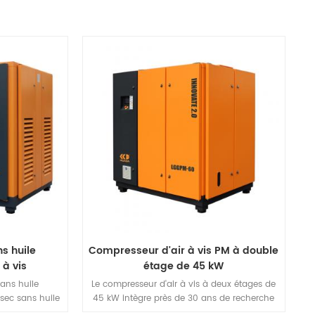
s huile
Compresseur d'air à vis PM à double
 à vis
étage de 45 kW
ans huile
Le compresseur d'air à vis à deux étages de
 sec sans huile
45 kW intègre près de 30 ans de recherche
éellement 100%
et développement et de technologie de