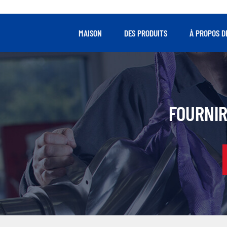
taux d
fai
roul
MAISON
DES PRODUITS
À PROPOS D
FOURNIR