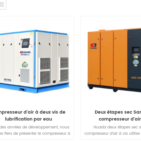
presseur d'air à deux vis de
Deux étapes sec San
lubrification par eau
compresseur d'air
 des années de développement, nous
Huada deux étapes sec s
 fiers de présenter le compresseur à
compresseur d'air à vis utilise
 plus innovant et le plus précieux "GP
compression pour atteindre r