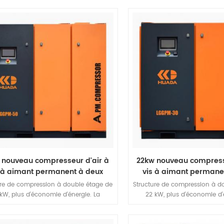
avec de l'eau comme lubrifiant rotor, et
sans huile air.rotor est en de
nt en avant les nombreux avantages
matériaux en acier inoxydable 
de nos produits
corrosion, résistance aux 
élevées, résistance à la corros
à l'oxydation et longue du
 nouveau compresseur d'air à
22kw nouveau compresse
 à aimant permanent à deux
vis à aimant permane
étages
étages
ure de compression à double étage de
Structure de compression à d
kW, plus d'économie d'énergie. La
22 kW, plus d'économie d'
ine à vis à compression et à haute
machine à vis à compressio
cacité présente un faible rapport de
efficacité présente un faibl