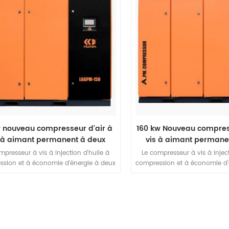
ent un fonctionnement plus fiable et
également un fonctionnement 
économe en énergie grâce au faible
plus économe en énergie grâ
e compression de chaque étage, à la
taux de compression de chaq
ble force exercée sur le rotor et les
faible force exercée sur le 
ements, au grand rotor. diamètre et
roulements, au grand rotor.
faible vitesse.
faible vitesse.
w nouveau compresseur d'air à
160 kw Nouveau compress
 à aimant permanent à deux
vis à aimant permane
étages
étages
mpresseur à vis à injection d'huile à
Le compresseur à vis à inject
ssion et à économie d'énergie à deux
compression et à économie d'
es a une conception hôte unique. Il
étages a une conception hôt
te non seulement tous les avantages
présente non seulement tous
 compresseur d'air à vis à injection
d'un compresseur d'air à vis
uile à un seul étage, mais présente
d'huile à un seul étage, ma
ent un fonctionnement plus fiable et
également un fonctionnement 
économe en énergie grâce au faible
plus économe en énergie grâ