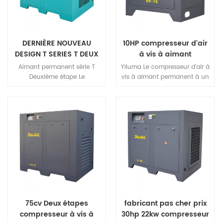
DERNIÈRE NOUVEAU
10HP compresseur d'air
DESIGN T SERIES T DEUX
à vis à aimant
STACE Compression VSD
permanent à un étage
Aimant permanent série T
Yiluma Le compresseur d'air à
Compresseur d'air à vis
Deuxième étape Le
vis à aimant permanent à un
compresseur de vis de
étage est sûr, fiable et
compression adopte un
économique.avantage
nouveau type de deux étapes
unique de la technologie du
Moteur principal à vis, qui
moteur peut économiser 40%
contient deux unités de
énergie.Il est conçu et
compression indépendantes,
fabriqué pour les petites et
optimise la structure interne
moyennes entités.
du rotor et haut rendement
deux étapes La compression
fournit le World's le plus haut
niveau de Déplacement.
75cv Deux étapes
fabricant pas cher prix
compresseur à vis à
30hp 22kw compresseur