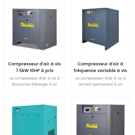
énergie magnétique et la
d'énergie magnétique élevé et
coercivité de l'acier
la coercivité de l'acier
magnétique NdFeB, ce qui fait
magnétique NdFeB, font que
que le moteur à aimant
le moteur à aimant
permanent de terres rares a
permanent aux terres rares a
une petite taille, un poids
une petite taille, un poids
léger, un rendement élevé, un
léger, une haute efficacité, un
bon caractère, etc., une série
bon caractère, etc., une série
d'avantages.
d'avantages.
Compresseur d'air à vis
Compresseur d'air à
7.5kW 10HP à prix
fréquence variable à vis
compétitif
20HP PM
Le compresseur d'air à vis à
Le compresseur d'air à vis à
économie d'énergie à un
aimant permanent à un
étage Yiluma adopte une
étage Yiluma est sûr, fiable et
structure de dissipation
économique. Son avantage
thermique avec un volume
technologique unique en
d'air élevé. La machine est
matière de moteur peut
facile à installer, facile à
économiser 40 % d'énergie. Il
utiliser et a une longue durée
est conçu et fabriqué pour les
de vie.
petites et moyennes entités.