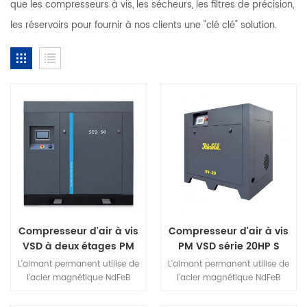
que les compresseurs à vis, les sécheurs, les filtres de précision,
les réservoirs pour fournir à nos clients une "clé clé" solution.
Compresseur d'air à vis
Compresseur d'air à vis
VSD à deux étages PM
PM VSD série 20HP S
série 50HPSED
L'aimant permanent utilise de
L'aimant permanent utilise de
l'acier magnétique NdFeB
l'acier magnétique NdFeB
(néodyme fer bore) à haute
(néodyme fer bore) à haute
résistance, un produit à haute
résistance, un produit