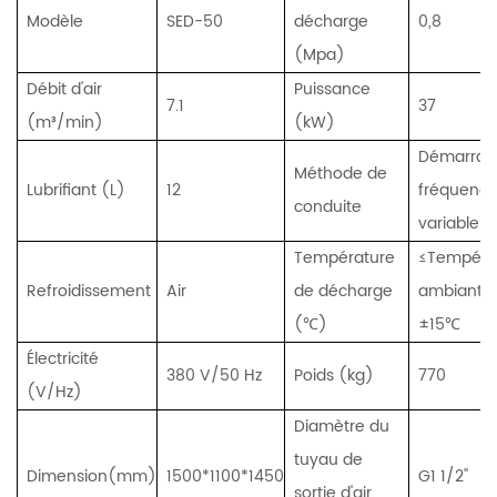
Modèle
SED-50
décharge
0,8
(Mpa)
Débit d'air
Puissance
7.1
37
(m³/min)
(kW)
Démarrag
Méthode de
Lubrifiant (L)
12
fréquenc
conduite
variable
Température
≤Tempéra
Refroidissement
Air
de décharge
ambiante
(℃)
±15℃
Électricité
380 V/50 Hz
Poids (kg)
770
(V/Hz)
Diamètre du
tuyau de
Dimension(mm)
1500*1100*1450
G1 1/2''
sortie d'air