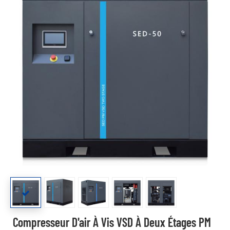
Compresseur D'air À Vis VSD À Deux Étages PM