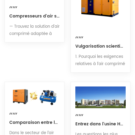
Compresseurs d'air sans huile vs lubrifiés à l'huile : une comparaison complète
— Trouvez la solution d’air
comprimé adaptée à
votre ligne de production
Vulgarisation scientifique sur l’utilisation du gaz tout au long du processus de production alimentaire et des boissons
— 1. Aperçu de la
technologie Dans le
1. Pourquoi les exigences
monde de l’air comprimé
relatives à l’air comprimé
industriel, l’une des
sont-elles les plus
décisions les plus
strictes ? Dans les
fondamentales — et les
installations de
plus déterminantes —
production alimentaire et
que vous prendrez est le
de boissons, l’air
choix entre des
comprimé ne sert pas
compresseurs d’air sans
simplement de « source
huile et des
d’énergie », mais
Comparaison entre les compresseurs d'air à vis et à piston : les 5 facteurs clés à prendre en compte avant l'achat
Entrez dans l'usine Huade : le processus complet de la ligne de production de compresseurs d'air à vis
compresseurs d’air
constitue le « quatrième
Dans le secteur de l’air
Les questions les plus