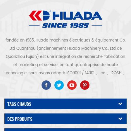
fondée en 1985, Huade machines électriques & équipement Co.
Ltd Quanzhou (anciennement Huada Machinery Co., Ltd de
Quanzhou Fujian) est une intégration de recherche, fabrication
et marketing et service. en tant qu'entreprise de haute
technologie, nous avons adopté ISO9001 / 14001 、 ce 、 ROSH 、
ETL 、 CQC 、 certification de qualité et de sécurité ccc,
certification d'entreprise de haute technologie, etc. que 300
types de compresseurs d'air pour être un expert de l'industrie
TAGS CHAUDS
Notre entreprise a accumulé plus de 30 ans d'expérience de le
moulage de pièces avant tout pour les récipients sous pression,
DES PRODUITS
le moteur électrique, le traitement et le montage de pièces de
précision en outre, notre société a développé son propre