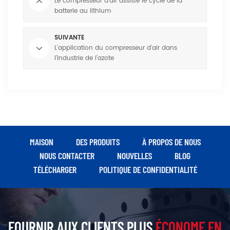
Le compresseur d'air assiste le cycle de la
batterie au lithium
SUIVANTE
L'application du compresseur d'air dans
l'industrie de l'azote
MAISON
DES PRODUITS
À PROPOS DE NOUS
NOUS CONTACTER
NOUVELLES
BLOG
TÉLÉCHARGER
POLITIQUE DE CONFIDENTIALITÉ
FOURNIR AUX CLIENTS PLUS
ÉCONOME EN