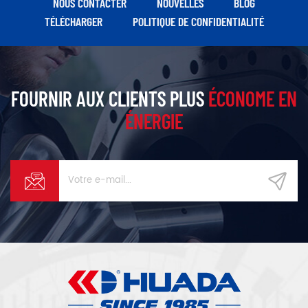
NOUS CONTACTER
NOUVELLES
BLOG
résistance à l'oxydation et
TÉLÉCHARGER
POLITIQUE DE CONFIDENTIALITÉ
longue durée de vie.
FOURNIR AUX CLIENTS PLUS
ÉCONOME EN
ÉNERGIE