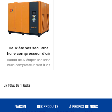
Deux étapes sec Sans
huile compresseur d'air
à vis
Huada deux étapes sec sans
huile compresseur d'air à vis
utilise sec sans huile
compression pour atteindre
réellement 100% sans huile
air.rotor est en de haute
UN TOTAL DE
1
PAGES
qualité matériaux en acier
inoxydable résistant à la
corrosion, résistance aux
températures élevées,
MAISON
DES PRODUITS
À PROPOS DE NOUS
résistance à la corrosion,