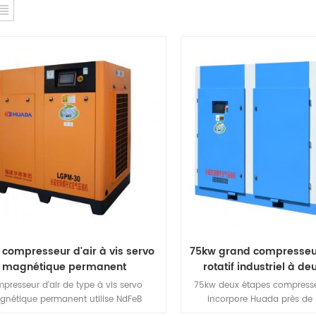
 compresseur d'air à vis servo
75kw grand compresseur 
magnétique permanent
rotatif industriel à d
presseur d'air de type à vis servo
75kw deux étapes compresseu
nétique permanent utilise NdFeB
incorpore Huada près de
odyme fer bore) acier magnétique,
recherche, développement et 