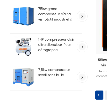
énerg
vitess
75kw grand
ressort
compresseur d'air à
vis rotatif industriel à
deux étages
1HP compresseur d'air
ultra silencieux Pour
aérographe
55kw
vis
7,5kw compresseur
Le co
scroll sans huile
compre
étag
présen
d'un
d'h
1
égalem
plus 