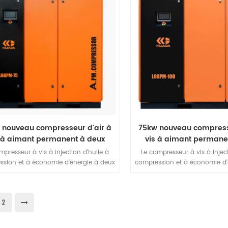
étique. Vitesse de vis inférieure à la
énergétique. Vitesse de vis i
e ordinaire et utilisation de plusieurs
vitesse ordinaire et utilisatio
s d'amortissement, de sorte que l'unité
ressorts d'amortissement, de so
ait une plus grande stabilité.
ait une plus grande sta
 nouveau compresseur d'air à
75kw nouveau compress
 à aimant permanent à deux
vis à aimant permane
étages
étages
mpresseur à vis à injection d'huile à
Le compresseur à vis à inject
ssion et à économie d'énergie à deux
compression et à économie d'
es a une conception hôte unique. Il
étages a une conception hôt
te non seulement tous les avantages
présente non seulement tous
 compresseur d'air à vis à injection
d'un compresseur d'air à vis
2
uile à un seul étage, mais présente
d'huile à un seul étage, ma
ent un fonctionnement plus fiable et
également un fonctionnement 
économe en énergie grâce au faible
plus économe en énergie grâ