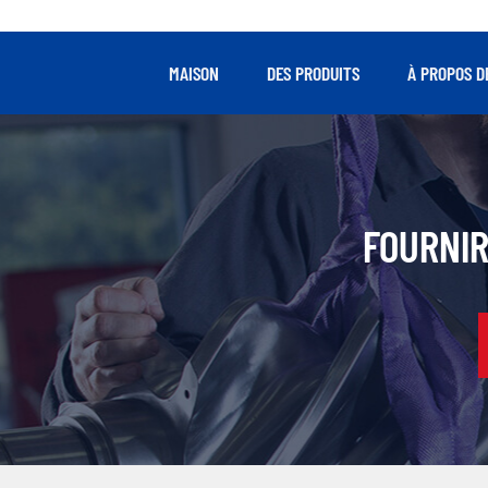
taux d
fai
roul
MAISON
DES PRODUITS
À PROPOS D
FOURNIR