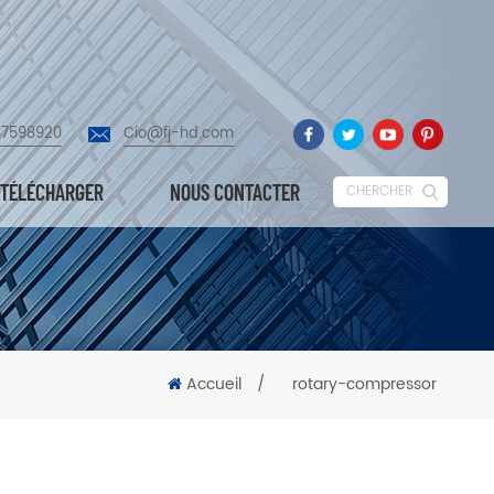
87598920
Cio@fj-hd.com
TÉLÉCHARGER
NOUS CONTACTER
CHERCHER
Accueil
/
rotary-compressor