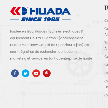
T
Co
Co
fondée en 1985, Huade machines électriques &
A
équipement Co. Ltd Quanzhou (anciennement
To
Huada Machinery Co., Ltd de Quanzhou Fujian) est
À 
une intégration de recherche, fabrication et
Co
marketing et service. en tant qu'entreprise de haute
Co
technologie, nous avons adopté ISO9001 / 14001 、
ce 、 ROSH 、 ETL 、 CQC 、 certification de qualité
Co
et de sécurité ccc, certification d'entreprise de
Co
haute technologie, etc. que 300 types de
En
compresseurs d'air pour être un expert de l'industrie
Co
Notre entreprise a accumulé plus de 30 ans
d'expérience de le moulage de pièces avant tout