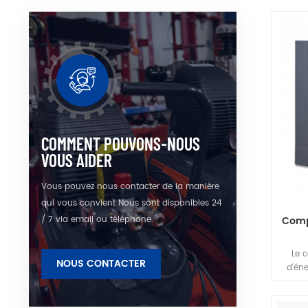
prod
coe
fab
aiman
poid
car
COMMENT POUVONS-NOUS
VOUS AIDER
Vous pouvez nous contacter de la manière
qui vous convient Nous sont disponibles 24
/ 7 via email ou téléphone.
Compr
Le 
NOUS CONTACTER
d'én
struct
volume