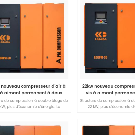
ller, facile à utiliser et a une longue
centrés sur le plus haut
durée de vie.
déplacement au monde, et
demande du marché mondia
compresseur d'air le plus perf
plus haute qualit
 nouveau compresseur d'air à
22kw nouveau compresse
 à aimant permanent à deux
vis à aimant permane
étages
étages
ure de compression à double étage de
Structure de compression à d
kW, plus d'économie d'énergie. La
22 kW, plus d'économie d'
ine à vis à compression et à haute
machine à vis à compressio
cacité présente un faible rapport de
efficacité présente un faibl
ion, un plus grand degré de fuite de
pression, un plus grand degr
 inférieur pour améliorer l'efficacité
volume inférieur pour améliore