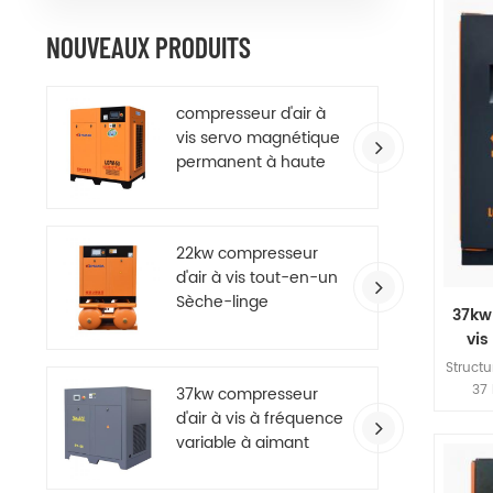
insta
NOUVEAUX PRODUITS
compresseur d'air à
vis servo magnétique
permanent à haute
efficacité
22kw compresseur
d'air à vis tout-en-un
Sèche-linge
37kw
vis
Struct
37 
37kw compresseur
mach
d'air à vis à fréquence
effi
variable à aimant
press
permanent à
volume
économie d'énergie