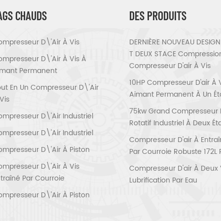
AGS CHAUDS
DES PRODUITS
mpresseur D\'air À Vis
DERNIÈRE NOUVEAU DESIGN 
T DEUX STACE Compressio
mpresseur D\'air À Vis À
Compresseur D'air À Vis
imant Permanent
10HP Compresseur D'air À 
ut En Un Compresseur D\'air
Aimant Permanent À Un É
Vis
75kw Grand Compresseur D'
mpresseur D\'air Industriel
Rotatif Industriel À Deux É
mpresseur D\'air Industriel
Compresseur D'air À Entra
mpresseur D\'air À Piston
Par Courroie Robuste 172L 
mpresseur D\'air À Vis
Compresseur D'air À Deux 
traîné Par Courroie
Lubrification Par Eau
mpresseur D\'air À Piston