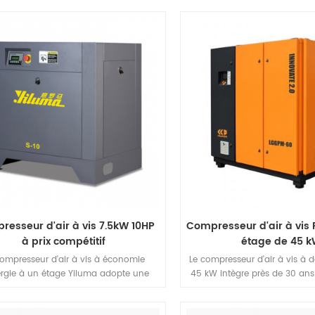
uit à haute énergie magnétique et
production de compresseurs à
rcivité de NdFeB acier magnétique,
sur le monde le plus haut
rication de terres rares Le moteur à
déplacement, et surpasse l
t permanent a une petite taille, un
marché mondial.est le compre
s léger, un rendement élevé, un bon
plus performant et de la plus 
actère, etc., une série d'avantages.
esseur d'air à vis 7.5kW 10HP
Compresseur d'air à vis
à prix compétitif
étage de 45 
compresseur d'air à vis à économie
Le compresseur d'air à vis à 
ergie à un étage Yiluma adopte une
45 kW intègre près de 30 ans
ure de dissipation thermique avec un
et développement et de te
 d'air élevé. La machine est facile à
production de compresseurs à