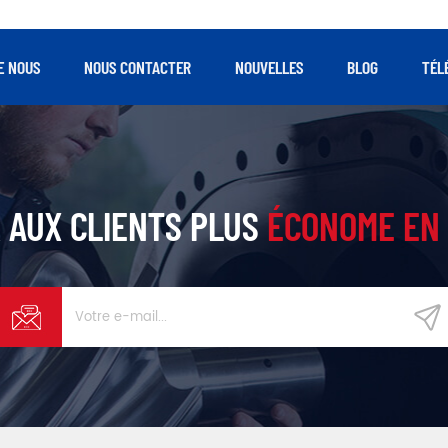
e compression de chaque étage, à la
taux de compression de chaq
ble force exercée sur le rotor et les
faible force exercée sur le 
ements, au grand rotor. diamètre et
roulements, au grand rotor.
E NOUS
NOUS CONTACTER
NOUVELLES
BLOG
TÉL
faible vitesse.
faible vitesse.
 AUX CLIENTS PLUS
ÉCONOME EN 