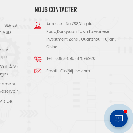
NOUS CONTACTER
Adresse : No.788,Xingxiu
T SERIES
Road,Dongyuan Town,Taiwanese
n VSD
Investment Zone , Quanzhou , Fujian ,
China
Vis À
tage
Tél :
0086-595-87598920
air À Vis
Email :
Cio@fj-hd.com
tages
înement
Réservoir
Vis De