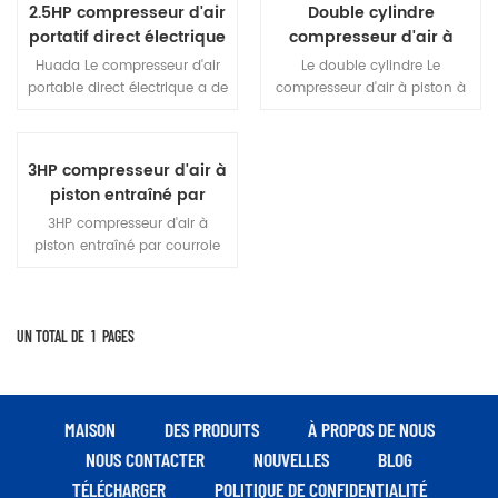
2.5HP compresseur d'air
Double cylindre
portatif direct électrique
compresseur d'air à
piston à connexion
Huada Le compresseur d'air
Le double cylindre Le
directe
portable direct électrique a de
compresseur d'air à piston à
nombreux modèles, de
connexion directe peut être
nouveaux styles, une belle
utilisé dans la réparation
apparence, une structure
automobile, la peinture, le
3HP compresseur d'air à
compacte, des performances
travail du bois, le gonflage
piston entraîné par
stables, un mouvement
des pneus et d'autres
courroie La peinture
pratique, etc. Le libellé peut
opérations.
3HP compresseur d'air à
être sélectionné en fonction
piston entraîné par courroie
de la demande d'air du
Pour La peinture 3HP Le
travail et différents modèles
compresseur d'air à piston
peuvent être sélectionnés.
entraîné par courroie est
largement utilisé dans la
UN TOTAL DE
1
PAGES
peinture, la décoration, les
outils pneumatiques, les
machines minières et autres
industries. 1.Stable pompe et
MAISON
DES PRODUITS
À PROPOS DE NOUS
moteur performants pour
NOUS CONTACTER
NOUVELLES
BLOG
garantir la longévité de l'air
TÉLÉCHARGER
POLITIQUE DE CONFIDENTIALITÉ
compresseur.our moteur sont