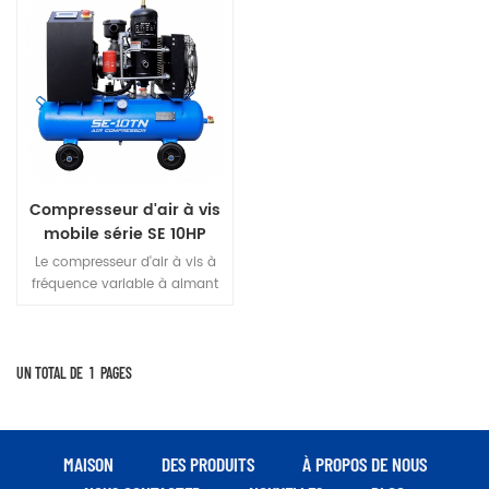
Compresseur d'air à vis
mobile série SE 10HP
Le compresseur d'air à vis à
fréquence variable à aimant
permanent de la série SE est
un produit doté d'une grande
créativité de conception. Par
rapport à la même machine
UN TOTAL DE
1
PAGES
puissante, son volume est
optimisé de 40 %, ce qui
rafraîchit le goût avec un
design compact et hérite de
MAISON
DES PRODUITS
À PROPOS DE NOUS
l'ingéniosité avec une