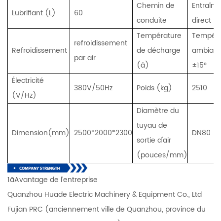
Chemin de
Entraîn
Lubrifiant (L)
60
conduite
direct
Température
Tempéra
refroidissement
Refroidissement
de décharge
ambiant
par air
(â)
±15°
Électricité
380V/50Hz
Poids (kg)
2510
(V/Hz)
Diamètre du
tuyau de
Dimension(mm)
2500*2000*2300
DN80
sortie d'air
(pouces/mm)
1ãAvantage de l’entreprise
Quanzhou Huade Electric Machinery & Equipment Co., Ltd
Fujian PRC (anciennement ville de Quanzhou, province du