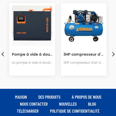
Pompe à vide à double vis lubrifiée à l'huile Huada HDV-560
3HP compresseur d'air à piston entraîné par courroie La peinture
La pompe à vide à double vis Huada entraîne le moteur à aimant permanent via un inverseur vectoriel synchrone en boucle ouverte à haut rendement, qui entraîne la rotation du moteur principal à double vis. Grâce à la soupape d'admission d'air, au filtre à air et à d'autres composants, il peut extraire l'air du système de vide en fonction de la demande de gaz du client et modifier la vitesse d'échappement en temps réel pour obtenir un degré de vide stable.
3HP compresseur d'air à piston entraîné par courroie Pour La peinture 3HP Le compresseur d'air à piston entraîné par courroie est largement utilisé dans la peinture, la décoration, les outils pneumatiques, les machines minières et autres industries. 1.Stable pompe et moteur performants pour garantir la longévité de l'air compresseur.our moteur sont avec protection thermique systerm. 2,100% testé en usine à pleine pression pour s'assurer de la fiabilité et de la sécurité de chaque produit avant expédition. 3.Métal housse pour protéger la courroie et les roues 4.Cast cylindre en fer pour la force et la durabilité. 5. faible vibrations pour un fonctionnement modèle HS2508 Pression (Mpa) 0,7 air Débit (m³ / min) 0,25 moteur Puissance (kW) 2,2 Réservoir (L) 96 Diamètrel (mm) 65 × 2 Dimension (mm) 1140 * 490 * 870 Poids (kg) 97 1 、 Société avantage Quanzhou Huade machines électriques & équipement Co., Ltd Fujian prc (anciennement Quanzhou ville de Fujian province Huada Machinery Co., Ltd) est situé dans la ville de la côte ouest de Quanzhou.Our société est l'un des fabricants professionnels de compresseurs d'air avec le plus grand domestique et l'équipement est le plus avancé actuellement.Et notre entreprise est une entreprise innovante et de haute technologie entreprise.Nous spécialisée dans le développement, la conception et la production de séries de compresseurs d'air à piston et à vis. La société a obtenu la certification ISO9001: 2000, la certification chinoise des machines universelles et les tests de qualité de la certification ccc, la certification CE, la certification CQC et ETL certification.In 2002, nous avons coopéré avec le fabricant de terminaux pneumatiques en Allemagne GHH-RAND et ROTORCOMP et AERZEN et venir pour améliorer la production technique.Et la mise à jour de la production, la qualité et la vente globale est notre stratégie de marché de l'entreprise à tout moment. 2 、 Atelier & équipement Nous ont avancé des équipements de production de compresseurs d'air et une production parfaite line.We appliquer des procédures de contrôle qualité strictes tout au long du processus de production approvisionnement en matières premières, traitement de composants, assemblage de machines machines performances. 3 、 Qualification certificat Nous ont passé ISO 9001: 2015 、 ISO 14001: 2015 、 IATF16949: 2016 certifications.La plupart des produits ont passé CE, RoHS, TUV, 3C, CNAS, CQC certifications par des institutions 4 、 Mondial Parter Notre les compresseurs d'air rayonnent dans le monde entier, exportent vers plus de 100 pays et régions, et entretiennent des relations de coopération stables à long terme. traning est offert aux agents mondiaux et après-vente ingénieurs, pour maîtriser les nouveaux produits, les nouvelles technologies, les nouveaux matériaux, les nouveaux métiers afin d'offrir les produits de haute qualité les plus avancés
MAISON
DES PRODUITS
À PROPOS DE NOUS
NOUS CONTACTER
NOUVELLES
BLOG
TÉLÉCHARGER
POLITIQUE DE CONFIDENTIALITÉ