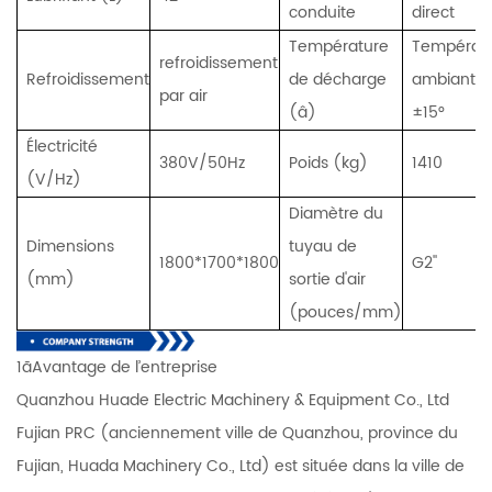
conduite
direct
Température
Températ
refroidissement
Refroidissement
de décharge
ambiante
par air
(â)
±15°
Électricité
380V/50Hz
Poids (kg)
1410
(V/Hz)
Diamètre du
Dimensions
tuyau de
1800*1700*1800
G2''
(mm)
sortie d'air
(pouces/mm)
1ãAvantage de l’entreprise
Quanzhou Huade Electric Machinery & Equipment Co., Ltd
Fujian PRC (anciennement ville de Quanzhou, province du
Fujian, Huada Machinery Co., Ltd) est située dans la ville de