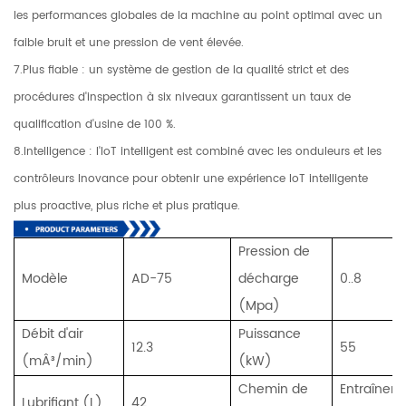
les performances globales de la machine au point optimal avec un
faible bruit et une pression de vent élevée.
7.Plus fiable : un système de gestion de la qualité strict et des
procédures d'inspection à six niveaux garantissent un taux de
qualification d'usine de 100 %.
8.Intelligence : l'IoT intelligent est combiné avec les onduleurs et les
contrôleurs Inovance pour obtenir une expérience IoT intelligente
plus proactive, plus riche et plus pratique.
Pression de
Modèle
AD-75
décharge
0..8
(Mpa)
Débit d'air
Puissance
12.3
55
(mÂ³/min)
(kW)
Chemin de
Entraînem
Lubrifiant (L)
42