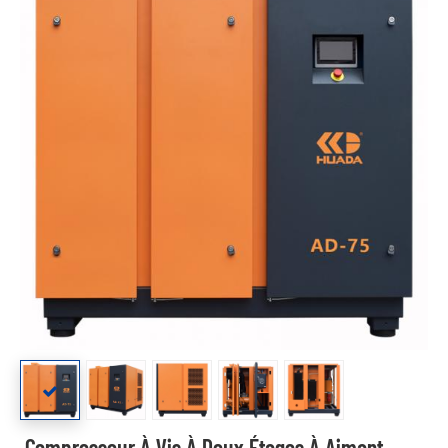
Compresseur À Vis À Deux Étages À Aimant