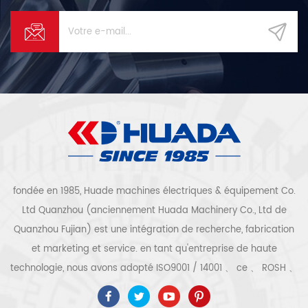
fondée en 1985, Huade machines électriques & équipement Co.
Ltd Quanzhou (anciennement Huada Machinery Co., Ltd de
Quanzhou Fujian) est une intégration de recherche, fabrication
et marketing et service. en tant qu'entreprise de haute
technologie, nous avons adopté ISO9001 / 14001 、 ce 、 ROSH 、
ETL 、 CQC 、 certification de qualité et de sécurité ccc,
certification d'entreprise de haute technologie, etc. que 300