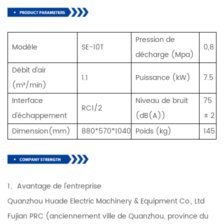
Pression de
Modèle
SE-10T
0,8
décharge (Mpa)
Débit d'air
1.1
Puissance (kW)
7.5
(m³/min)
Interface
Niveau de bruit
75
RC1/2
d'échappement
(dB(A))
± 2
Dimension(mm)
880*570*1040
Poids (kg)
145
1、Avantage de l'entreprise
Quanzhou Huade Electric Machinery & Equipment Co., Ltd
Fujian PRC (anciennement ville de Quanzhou, province du