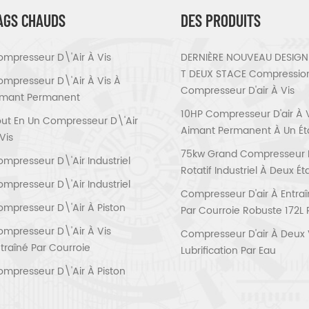
AGS CHAUDS
DES PRODUITS
mpresseur D\'air À Vis
DERNIÈRE NOUVEAU DESIGN 
T DEUX STACE Compressio
mpresseur D\'air À Vis À
Compresseur D'air À Vis
imant Permanent
10HP Compresseur D'air À 
ut En Un Compresseur D\'air
Aimant Permanent À Un É
Vis
75kw Grand Compresseur D'
mpresseur D\'air Industriel
Rotatif Industriel À Deux É
mpresseur D\'air Industriel
Compresseur D'air À Entra
mpresseur D\'air À Piston
Par Courroie Robuste 172L 
mpresseur D\'air À Vis
Compresseur D'air À Deux 
traîné Par Courroie
Lubrification Par Eau
mpresseur D\'air À Piston