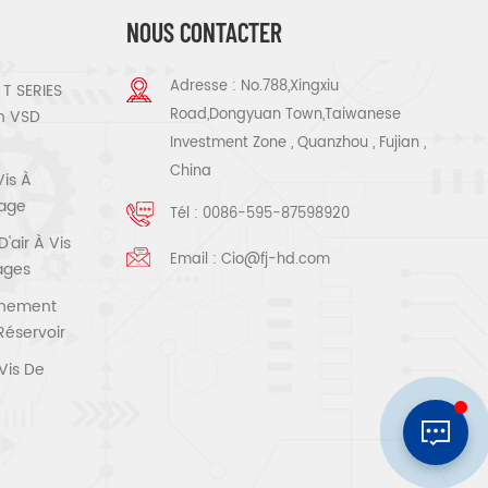
NOUS CONTACTER
Adresse : No.788,Xingxiu
T SERIES
Road,Dongyuan Town,Taiwanese
n VSD
Investment Zone , Quanzhou , Fujian ,
China
Vis À
tage
Tél :
0086-595-87598920
air À Vis
Email :
Cio@fj-hd.com
tages
înement
Réservoir
Vis De