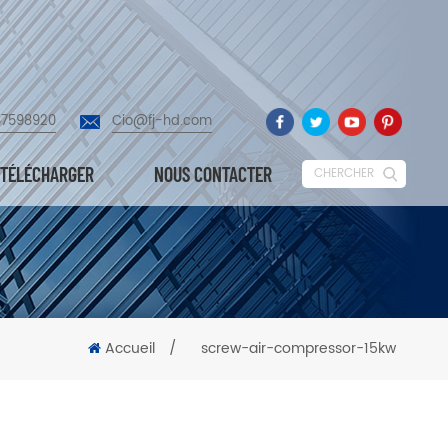
87598920
Cio@fj-hd.com
TÉLÉCHARGER
NOUS CONTACTER
CHERCHER
Accueil
/
screw-air-compressor-15kw