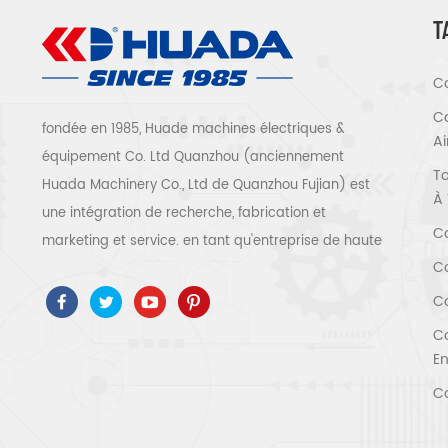
T
Co
Co
fondée en 1985, Huade machines électriques &
A
équipement Co. Ltd Quanzhou (anciennement
To
Huada Machinery Co., Ltd de Quanzhou Fujian) est
À 
une intégration de recherche, fabrication et
Co
marketing et service. en tant qu'entreprise de haute
Co
technologie, nous avons adopté ISO9001 / 14001 、
ce 、 ROSH 、 ETL 、 CQC 、 certification de qualité
Co
et de sécurité ccc, certification d'entreprise de
Co
haute technologie, etc. que 300 types de
En
compresseurs d'air pour être un expert de l'industrie
Co
Notre entreprise a accumulé plus de 30 ans
d'expérience de le moulage de pièces avant tout