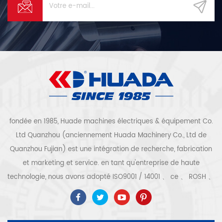
fondée en 1985, Huade machines électriques & équipement Co.
Ltd Quanzhou (anciennement Huada Machinery Co., Ltd de
Quanzhou Fujian) est une intégration de recherche, fabrication
et marketing et service. en tant qu'entreprise de haute
technologie, nous avons adopté ISO9001 / 14001 、 ce 、 ROSH 、
ETL 、 CQC 、 certification de qualité et de sécurité ccc,
certification d'entreprise de haute technologie, etc. que 300
types de compresseurs d'air pour être un expert de l'industrie