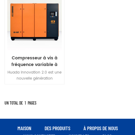
Compresseur à vis à
fréquence variable à
aimant permanent à
Huada Innovation 2.0 est une
deux étages série
nouvelle génération
Huada 2.0 de 160 kw
innovante de compresseur
d'air à vis à fréquence
variable à aimant permanent
professionnel, équipé d'une
UN TOTAL DE
1
PAGES
nouvelle génération de rotor
hôte de compression à deux
étages et d'un compresseur à
durée de vie ultra longue.
MAISON
DES PRODUITS
À PROPOS DE NOUS