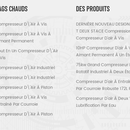
AGS CHAUDS
DES PRODUITS
mpresseur D\'air À Vis
DERNIÈRE NOUVEAU DESIGN 
T DEUX STACE Compressio
mpresseur D\'air À Vis À
Compresseur D'air À Vis
imant Permanent
10HP Compresseur D'air À 
ut En Un Compresseur D\'air
Aimant Permanent À Un É
Vis
75kw Grand Compresseur D'
mpresseur D\'air Industriel
Rotatif Industriel À Deux É
mpresseur D\'air Industriel
Compresseur D'air À Entra
mpresseur D\'air À Piston
Par Courroie Robuste 172L 
mpresseur D\'air À Vis
Compresseur D'air À Deux 
traîné Par Courroie
Lubrification Par Eau
mpresseur D\'air À Piston