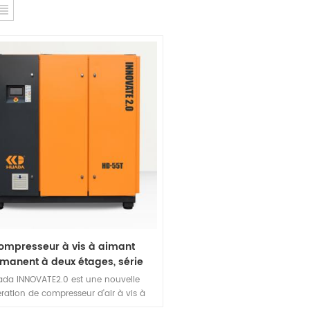
ompresseur à vis à aimant
manent à deux étages, série
 2.0, 55kw, fréquence variable
da INNOVATE2.0 est une nouvelle
ration de compresseur d'air à vis à
uence variable à aimant permanent