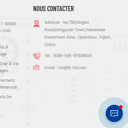
NOUS CONTACTER
Adresse : No.788,Xingxiu
T SERIES
Road,Dongyuan Town,Taiwanese
n VSD
Investment Zone , Quanzhou , Fujian ,
China
Vis À
tage
Tél :
0086-595-87598920
air À Vis
Email :
Cio@fj-hd.com
tages
înement
Réservoir
Vis De