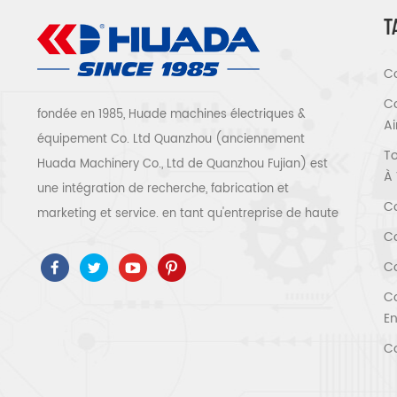
T
Co
Co
fondée en 1985, Huade machines électriques &
A
équipement Co. Ltd Quanzhou (anciennement
To
Huada Machinery Co., Ltd de Quanzhou Fujian) est
À 
une intégration de recherche, fabrication et
Co
marketing et service. en tant qu'entreprise de haute
Co
technologie, nous avons adopté ISO9001 / 14001 、
ce 、 ROSH 、 ETL 、 CQC 、 certification de qualité
Co
et de sécurité ccc, certification d'entreprise de
Co
haute technologie, etc. que 300 types de
En
compresseurs d'air pour être un expert de l'industrie
Co
Notre entreprise a accumulé plus de 30 ans
d'expérience de le moulage de pièces avant tout