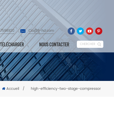
87598920
Cio@fj-hd.com
TÉLÉCHARGER
NOUS CONTACTER
CHERCHER
Accueil
/
high-efficiency-two-stage-compressor