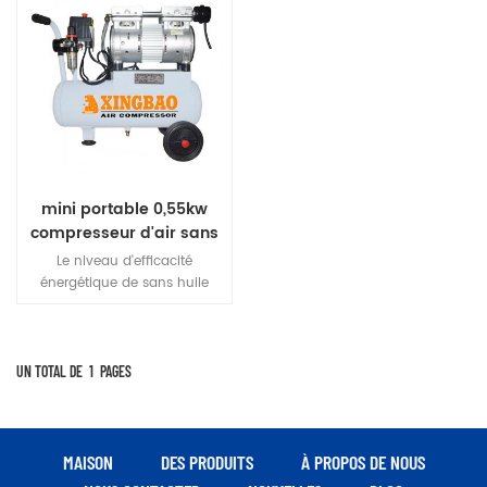
mini portable 0,55kw
compresseur d'air sans
huile silencieux
Le niveau d'efficacité
électrique
énergétique de sans huile
compresseur d'air silencieux
répond aux exigences
nationales, et l'effet
d'économie d'énergie est
UN TOTAL DE
1
PAGES
remarquable.présente les
avantages d'une structure
compacte, d'un faible bruit,
de petites vibrations, d'une
MAISON
DES PRODUITS
À PROPOS DE NOUS
petite taille, d'un entretien