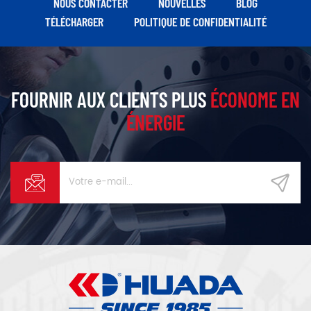
NOUS CONTACTER
NOUVELLES
BLOG
facile, d'un fonctionnement
TÉLÉCHARGER
POLITIQUE DE CONFIDENTIALITÉ
propre et sec et stable.c'est le
choix idéal pour les petits et
moyens hôpitaux dentaires et
les cliniques dentaires privées.
FOURNIR AUX CLIENTS PLUS
ÉCONOME EN
ÉNERGIE