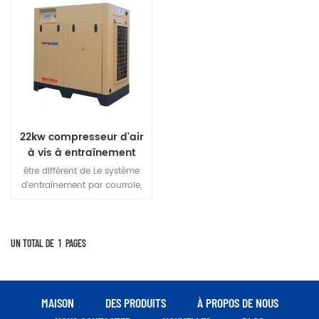
22kw compresseur d'air
à vis à entraînement
direct
être différent de Le système
d'entraînement par courroie,
qui est dû à l'usure et au
glissement de la courroie,
réduit l'efficacité et augmente
la consommation d'énergie, le
UN TOTAL DE
1
PAGES
système d'entraînement direct
Huade est d'assurer un
rendement élevé de la
transmission d'énergie et un
MAISON
DES PRODUITS
À PROPOS DE NOUS
débit constant