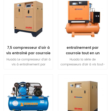
7,5 compresseur d'air à
entraînement par
vis entraîné par courroie
courroie tout en un
kw
compresseur d'air à vis
Huada Le compresseur d'air à
Huada la série de
vis à entraînement par
compresseurs d'air à vis tout-
courroie utilise un moteur de
en-un fournit une soluti pour
refroidissement à air
produire de l'air comprimé
entièrement fermé haute
propre et sec.Simplicité en
performance, extrêmement
connectant simplement un
puissant power.IP54 moteur
tuyau de sortie, un tuyau de
de classe de protection,
vidange et des câbles
protéger la poussière interne,
électriques au système
classe d'isolation f
savescost et espace.
grade.Achieve à long terme