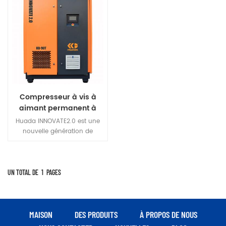
Compresseur à vis à
aimant permanent à
deux étages, série
Huada INNOVATE2.0 est une
Huada 2.0, 90kw,
nouvelle génération de
fréquence variable
compresseur d'air à vis à
fréquence variable à aimant
permanent professionnel
développé de manière
UN TOTAL DE
1
PAGES
innovante.
MAISON
DES PRODUITS
À PROPOS DE NOUS