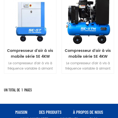
Compresseur d'air à vis
Compresseur d'air à vis
mobile série SE 4KW
mobile série SE 4KW
Le compresseur d'air à vis à
Le compresseur d'air à vis à
fréquence variable à aimant
fréquence variable à aimant
permanent de la série SE est
permanent de la série SE est
un produit d'une grande
un produit d'une grande
créativité. Son volume a été
créativité. Son volume a été
optimisé de 40 % par rapport
optimisé de 40 % par rapport
UN TOTAL DE
1
PAGES
à un appareil de même
à un appareil de même
puissance, ce qui lui confère
puissance, ce qui lui confère
un design compact et une
un design compact et une
technologie de pointe. Les
technologie de pointe. Les
MAISON
DES PRODUITS
À PROPOS DE NOUS
matériaux utilisés sont
matériaux utilisés sont