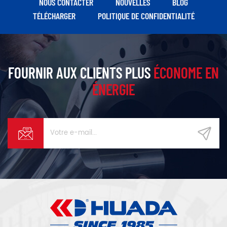
NOUS CONTACTER
NOUVELLES
BLOG
puissants, affichant une
puissants, affichant une
TÉLÉCHARGER
POLITIQUE DE CONFIDENTIALITÉ
qualité et une sophistication
qualité et une sophistication
exceptionnelles, et chaque
exceptionnelles, et chaque
détail met en valeur les
détail met en valeur les
couleurs, le design et les
couleurs, le design et les
matériaux.
matériaux.
FOURNIR AUX CLIENTS PLUS
ÉCONOME EN
ÉNERGIE