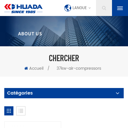
LANGUE
CHERCHER
Accueil
/
37kw-air-compressors
Catégories