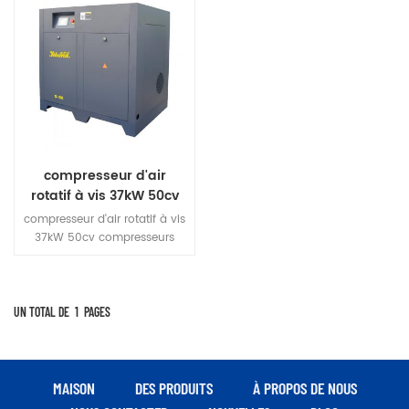
compresseur d'air
rotatif à vis 37kW 50cv
compresseurs d'air
compresseur d'air rotatif à vis
37kW 50cv compresseurs
d'air Yiluma Le compresseur
d'air à vis à économie
d'énergie à un étage adopte
une structure de dissipation
UN TOTAL DE
1
PAGES
thermique avec un volume
d'air élevé. La machine est
facile à installer, facile à
utiliser et a une longue durée
MAISON
DES PRODUITS
À PROPOS DE NOUS
de vie 1.Contrôle