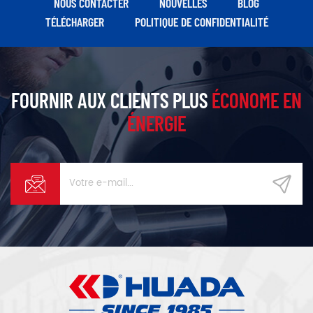
NOUS CONTACTER
NOUVELLES
BLOG
bon caractère, etc., une série
TÉLÉCHARGER
POLITIQUE DE CONFIDENTIALITÉ
d'avantages.
FOURNIR AUX CLIENTS PLUS
ÉCONOME EN
ÉNERGIE