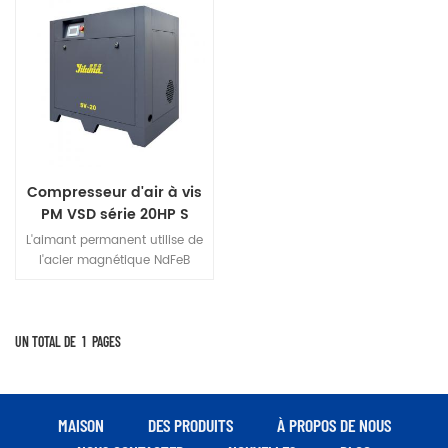
Compresseur d'air à vis
PM VSD série 20HP S
L'aimant permanent utilise de
l'acier magnétique NdFeB
(néodyme fer bore) à haute
résistance, un produit
d'énergie magnétique élevé et
la coercivité de l'acier
UN TOTAL DE
1
PAGES
magnétique NdFeB, font que
le moteur à aimant
permanent aux terres rares a
une petite taille, un poids
MAISON
DES PRODUITS
À PROPOS DE NOUS
léger, une haute efficacité, un