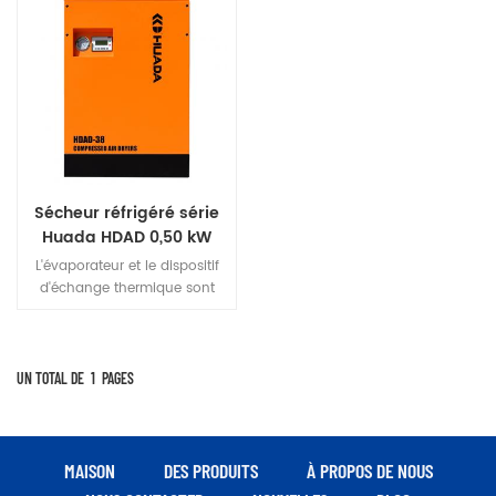
Sécheur réfrigéré série
Huada HDAD 0,50 kW
L'évaporateur et le dispositif
d'échange thermique sont
combinés pour concevoir une
méthode de précipitation de
refroidissement et de
réchauffage pour éliminer
UN TOTAL DE
1
PAGES
l'humidité de l'air comprimé,
qui présente les
caractéristiques d'un faible
coût d'exploitation et d'une
MAISON
DES PRODUITS
À PROPOS DE NOUS
fiabilité élevée. Le