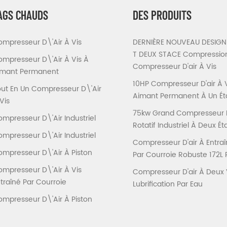
AGS CHAUDS
DES PRODUITS
mpresseur D\'air À Vis
DERNIÈRE NOUVEAU DESIGN 
T DEUX STACE Compressio
mpresseur D\'air À Vis À
Compresseur D'air À Vis
imant Permanent
10HP Compresseur D'air À 
ut En Un Compresseur D\'air
Aimant Permanent À Un É
Vis
75kw Grand Compresseur D'
mpresseur D\'air Industriel
Rotatif Industriel À Deux É
mpresseur D\'air Industriel
Compresseur D'air À Entra
mpresseur D\'air À Piston
Par Courroie Robuste 172L 
mpresseur D\'air À Vis
Compresseur D'air À Deux 
traîné Par Courroie
Lubrification Par Eau
mpresseur D\'air À Piston