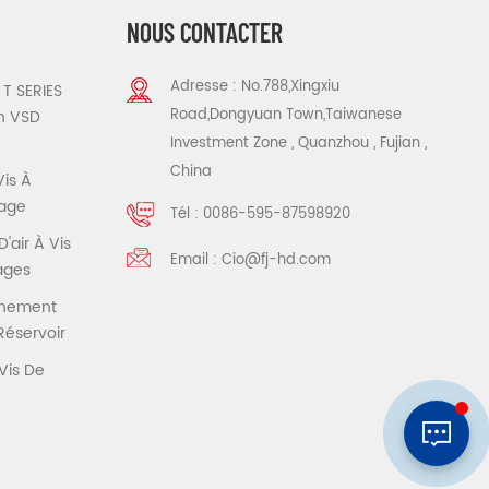
NOUS CONTACTER
Adresse : No.788,Xingxiu
T SERIES
Road,Dongyuan Town,Taiwanese
n VSD
Investment Zone , Quanzhou , Fujian ,
China
Vis À
tage
Tél :
0086-595-87598920
air À Vis
Email :
Cio@fj-hd.com
tages
înement
Réservoir
Vis De