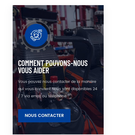
refr
élimi
présent
d'exp
compr
l'e
économ
par 
l'envi
la 
COMMENT POUVONS-NOUS
res
VOUS AIDER
l'équip
comp
Vous pouvez nous contacter de la manière
qui vous convient Nous sont disponibles 24
/ 7 via email ou téléphone.
NOUS CONTACTER