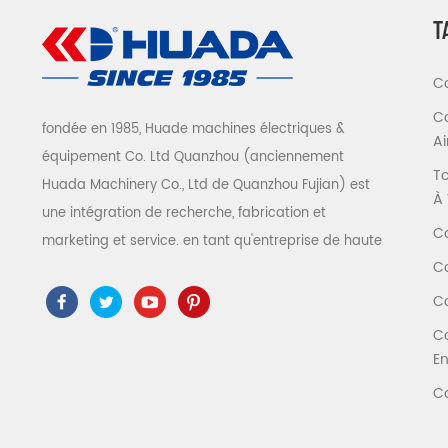
T
Co
Co
fondée en 1985, Huade machines électriques &
A
équipement Co. Ltd Quanzhou (anciennement
To
Huada Machinery Co., Ltd de Quanzhou Fujian) est
À 
une intégration de recherche, fabrication et
Co
marketing et service. en tant qu'entreprise de haute
Co
technologie, nous avons adopté ISO9001 / 14001 、
ce 、 ROSH 、 ETL 、 CQC 、 certification de qualité
Co
et de sécurité ccc, certification d'entreprise de
Co
haute technologie, etc. que 300 types de
En
compresseurs d'air pour être un expert de l'industrie
Co
Notre entreprise a accumulé plus de 30 ans
d'expérience de le moulage de pièces avant tout