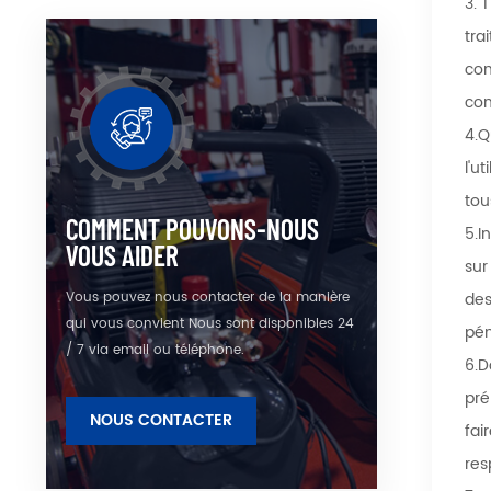
3. 
tra
com
com
4.Q
l'u
tou
COMMENT POUVONS-NOUS
5.I
VOUS AIDER
sur
Vous pouvez nous contacter de la manière
des
qui vous convient Nous sont disponibles 24
pén
/ 7 via email ou téléphone.
6.D
pré
NOUS CONTACTER
fai
res