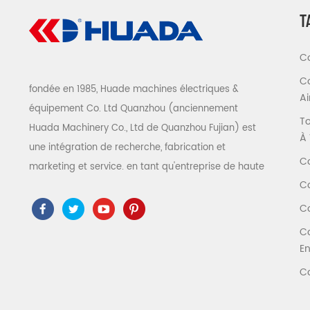
T
Co
Co
fondée en 1985, Huade machines électriques &
A
équipement Co. Ltd Quanzhou (anciennement
To
Huada Machinery Co., Ltd de Quanzhou Fujian) est
À 
une intégration de recherche, fabrication et
Co
marketing et service. en tant qu'entreprise de haute
Co
technologie, nous avons adopté ISO9001 / 14001 、
ce 、 ROSH 、 ETL 、 CQC 、 certification de qualité
Co
et de sécurité ccc, certification d'entreprise de
Co
haute technologie, etc. que 300 types de
En
compresseurs d'air pour être un expert de l'industrie
Co
Notre entreprise a accumulé plus de 30 ans
d'expérience de le moulage de pièces avant tout