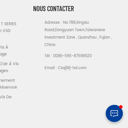
NOUS CONTACTER
Adresse : No.788,Xingxiu
T SERIES
Road,Dongyuan Town,Taiwanese
n VSD
Investment Zone , Quanzhou , Fujian ,
China
Vis À
tage
Tél :
0086-595-87598920
air À Vis
Email :
Cio@fj-hd.com
tages
înement
Réservoir
Vis De