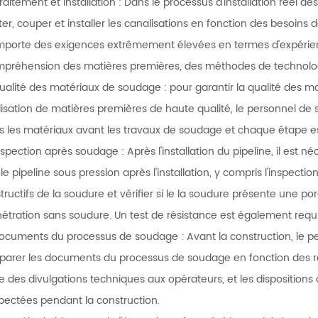
Traitement et installation : Dans le processus d'installation réel de
iter, couper et installer les canalisations en fonction des besoins 
porte des exigences extrêmement élevées en termes d'expérience
préhension des matières premières, des méthodes de technolog
ualité des matériaux de soudage : pour garantir la qualité des m
tilisation de matières premières de haute qualité, le personnel d
s les matériaux avant les travaux de soudage et chaque étape es
nspection après soudage : Après l'installation du pipeline, il est n
 le pipeline sous pression après l'installation, y compris l'inspect
tructifs de la soudure et vérifier si le la soudure présente une po
étration sans soudure. Un test de résistance est également requi
ocuments du processus de soudage : Avant la construction, le 
parer les documents du processus de soudage en fonction des ré
re des divulgations techniques aux opérateurs, et les dispositio
pectées pendant la construction.