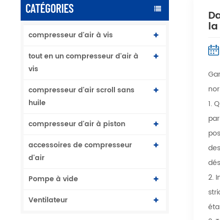
CATÉGORIES
Da
la
compresseur d'air à vis
tout en un compresseur d'air à
vis
Gar
nor
compresseur d'air scroll sans
huile
1. 
par
compresseur d'air à piston
pos
accessoires de compresseur
des
d'air
dés
2. 
Pompe à vide
str
Ventilateur
éta