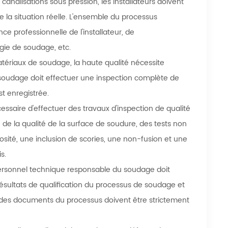
s canalisations sous pression, les installateurs doivent
de la situation réelle. L'ensemble du processus
 professionnelle de l'installateur, de
ie de soudage, etc.
atériaux de soudage, la haute qualité nécessite
e soudage doit effectuer une inspection complète de
t enregistrée.
écessaire d'effectuer des travaux d'inspection de qualité
ion de la qualité de la surface de soudure, des tests non
rosité, une inclusion de scories, une non-fusion et une
s.
personnel technique responsable du soudage doit
sultats de qualification du processus de soudage et
ns des documents du processus doivent être strictement