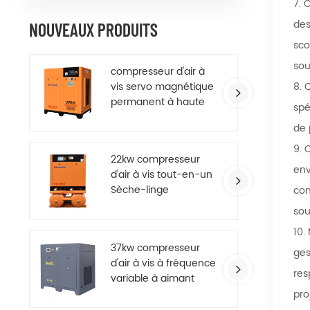
7. 
des
NOUVEAUX PRODUITS
sco
sou
compresseur d'air à
vis servo magnétique
8. 
permanent à haute
spé
efficacité
de 
9. 
22kw compresseur
env
d'air à vis tout-en-un
Sèche-linge
con
sou
10.
37kw compresseur
ges
d'air à vis à fréquence
res
variable à aimant
permanent à
pro
économie d'énergie