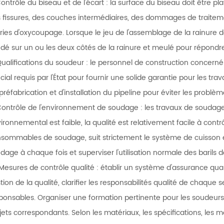
Contrôle du biseau et de l'écart : la surface du biseau doit être plat
 fissures, des couches intermédiaires, des dommages de traiteme
ries d'oxycoupage. Lorsque le jeu de l'assemblage de la rainure dé
dé sur un ou les deux côtés de la rainure et meulé pour répondr
Qualifications du soudeur : le personnel de construction concerné
cial requis par l'État pour fournir une solide garantie pour les t
préfabrication et d'installation du pipeline pour éviter les problèm
Contrôle de l'environnement de soudage : les travaux de soudage s
ironnemental est faible, la qualité est relativement facile à contr
sommables de soudage, suit strictement le système de cuisson et
dage à chaque fois et superviser l'utilisation normale des barils
 Mesures de contrôle qualité : établir un système d'assurance qua
tion de la qualité, clarifier les responsabilités qualité de chaqu
ponsables. Organiser une formation pertinente pour les soudeurs 
jets correspondants. Selon les matériaux, les spécifications, les 