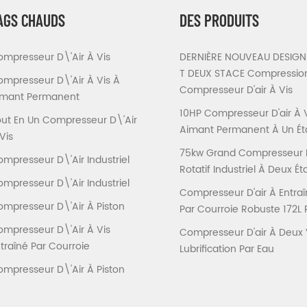
AGS CHAUDS
DES PRODUITS
mpresseur D\'air À Vis
DERNIÈRE NOUVEAU DESIGN 
T DEUX STACE Compressio
mpresseur D\'air À Vis À
Compresseur D'air À Vis
imant Permanent
10HP Compresseur D'air À 
ut En Un Compresseur D\'air
Aimant Permanent À Un É
Vis
75kw Grand Compresseur D'
mpresseur D\'air Industriel
Rotatif Industriel À Deux É
mpresseur D\'air Industriel
Compresseur D'air À Entra
mpresseur D\'air À Piston
Par Courroie Robuste 172L 
mpresseur D\'air À Vis
Compresseur D'air À Deux 
traîné Par Courroie
Lubrification Par Eau
mpresseur D\'air À Piston