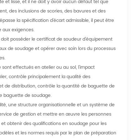
e et lisse, et il ne doit y avoir aucun défaut tel que
nt, des inclusions de scories, des bavures et des
passe la spécification d'écart admissible, il peut être
e aux exigences.
 doit posséder le certificat de soudeur d'équipement
ravaux de soudage et opérer avec soin lors du processus
es.
ont effectués en atelier ou au sol, l'impact
ôler, contrôle principalement la qualité des
 de distribution, contrôle la quantité de baguette de
 de baguette de soudage.
lité, une structure organisationnelle et un système de
e service de gestion et mettre en œuvre les personnes
et obtenir des qualifications en soudage pour les
modèles et les normes requis par le plan de préparation