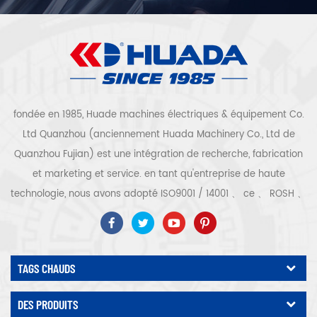
fondée en 1985, Huade machines électriques & équipement Co.
Ltd Quanzhou (anciennement Huada Machinery Co., Ltd de
Quanzhou Fujian) est une intégration de recherche, fabrication
et marketing et service. en tant qu'entreprise de haute
technologie, nous avons adopté ISO9001 / 14001 、 ce 、 ROSH 、
ETL 、 CQC 、 certification de qualité et de sécurité ccc,
certification d'entreprise de haute technologie, etc. que 300
types de compresseurs d'air pour être un expert de l'industrie
TAGS CHAUDS
Notre entreprise a accumulé plus de 30 ans d'expérience de le
moulage de pièces avant tout pour les récipients sous pression,
DES PRODUITS
le moteur électrique, le traitement et le montage de pièces de