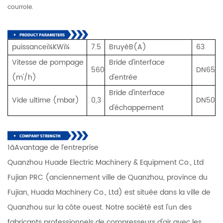
courroie.
puissanceï¼KWï¼
7.5
BruyéB(A)
63
Vitesse de pompage
Bride d'interface
560
DN65
(m'/h)
d'entrée
Bride d'interface
Vide ultime (mbar)
0,3
DN50
d'échappement
1ãAvantage de l’entreprise
Quanzhou Huade Electric Machinery & Equipment Co., Ltd
Fujian PRC (anciennement ville de Quanzhou, province du
Fujian, Huada Machinery Co., Ltd) est située dans la ville de
Quanzhou sur la côte ouest. Notre société est l'un des
fabricants professionnels de compresseurs d'air avec les